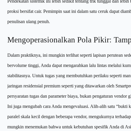
Pendekatan sistemik ini lebih sedikit tentang trik tunggal dan lebi
proksi bersifat cair. Pemimpin saat ini dalam satu ceruk dapat diam
penulisan ulang penuh.
Mengoperasionalkan Pola Pikir: Tamp
Dalam praktiknya, ini mungkin terlihat seperti lapisan perutean s
bervolume tinggi, Anda dapat mengarahkan lalu lintas melalui kum
stabilitasnya. Untuk tugas yang membutuhkan perilaku seperti man
jaringan residensial premium seperti yang ditawarkan oleh Smartp
persyaratan tugas dan parameter biaya, bukan pengaturan vendor g
Ini juga mengubah cara Anda mengevaluasi. Alih-alih satu “bukti
paralel skala kecil dengan beberapa vendor, mengukurnya terhad
mungkin menemukan bahwa untuk kebutuhan spesifik Anda di Asia T