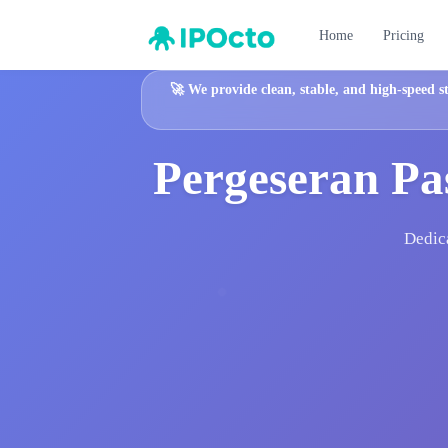
Home
Pricing
🚀
We provide clean, stable, and high-speed s
Pergeseran Pa
Dedica