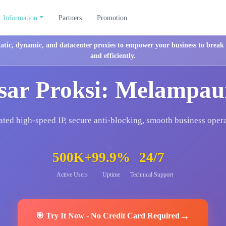
Information
Partners
Promotion
tatic, dynamic, and datacenter proxies to empower your business to break r
and efficiently.
sar Proksi: Melampau
ted high-speed IP, secure anti-blocking, smooth business oper
500K+
99.9%
24/7
Active Users
Uptime
Technical Support
→
🎯
Try It Now
-
No Credit Card Required