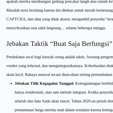
apakah mereka membangun gedung pencakar langit atau rumah kel
Masalah terus berulang karena tim ditekan untuk meraih kemenang
CAPTCHA, dan data yang tidak akurat, mengambil penyedia “teratas
menyelesaikan rasa sakit langsung… selama beberapa minggu.
Jebakan Taktik “Buat Saja Berfungsi”
Pendekatan awal bagi banyak orang adalah taktis. Seorang pengemb
vendor yang terkenal, dan mengintegrasikannya. Keberhasilan diuku
skala kecil. Bahaya muncul secara diam-diam seiring pertumbuhan 
Jebakan Titik Kegagalan Tunggal:
Ketergantungan berlebiha
hanya residensial), atau satu metode integrasi. Ketika peny
seluruh alur data Anda akan macet. Tahun 2020-an penuh denga
pemantauan harga mereka mati dalam semalam karena keterg