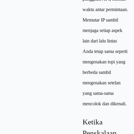
waktu antar permintaan.
Memutar IP sambil
menjaga setiap aspek
lain dari lalu lintas
Anda tetap sama seperti
mengenakan topi yang
berbeda sambil
mengenakan setelan
yang sama-sama
mencolok dan dikenali.
Ketika
Penskalaan