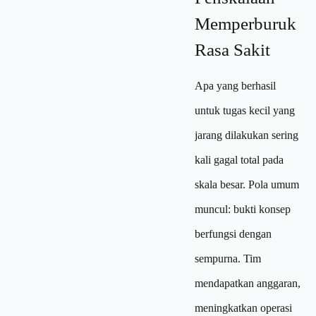
Memperburuk
Rasa Sakit
Apa yang berhasil
untuk tugas kecil yang
jarang dilakukan sering
kali gagal total pada
skala besar. Pola umum
muncul: bukti konsep
berfungsi dengan
sempurna. Tim
mendapatkan anggaran,
meningkatkan operasi