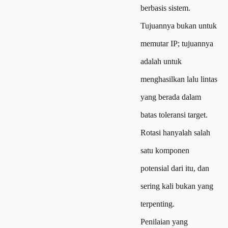
berbasis sistem.
Tujuannya bukan untuk
memutar IP; tujuannya
adalah untuk
menghasilkan lalu lintas
yang berada dalam
batas toleransi target.
Rotasi hanyalah salah
satu komponen
potensial dari itu, dan
sering kali bukan yang
terpenting.
Penilaian yang