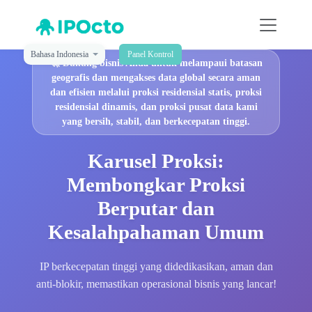
Bahasa Indonesia
Panel Kontrol
🚀
Dukung bisnis Anda untuk melampaui batasan
geografis dan mengakses data global secara aman
dan efisien melalui proksi residensial statis, proksi
residensial dinamis, dan proksi pusat data kami
yang bersih, stabil, dan berkecepatan tinggi.
Karusel Proksi:
Membongkar Proksi
Berputar dan
Kesalahpahaman Umum
IP berkecepatan tinggi yang didedikasikan, aman dan
anti-blokir, memastikan operasional bisnis yang lancar!