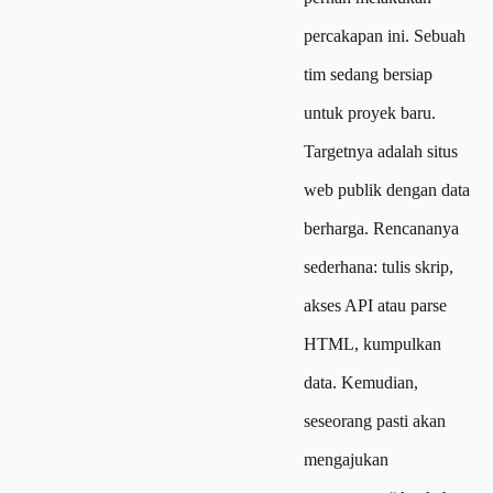
percakapan ini. Sebuah
tim sedang bersiap
untuk proyek baru.
Targetnya adalah situs
web publik dengan data
berharga. Rencananya
sederhana: tulis skrip,
akses API atau parse
HTML, kumpulkan
data. Kemudian,
seseorang pasti akan
mengajukan