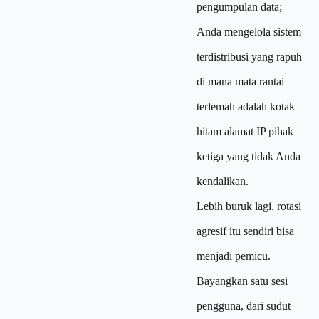
pengumpulan data;
Anda mengelola sistem
terdistribusi yang rapuh
di mana mata rantai
terlemah adalah kotak
hitam alamat IP pihak
ketiga yang tidak Anda
kendalikan.
Lebih buruk lagi, rotasi
agresif itu sendiri bisa
menjadi pemicu.
Bayangkan satu sesi
pengguna, dari sudut