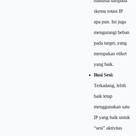
manusia daripada
skema rotasi IP
apa pun. Ini juga
mengurangi beban
pada target, yang
merupakan etiket
yang baik.
Ilusi Sesi:
Terkadang, lebih
baik tetap
menggunakan satu
IP yang baik untuk
“sesi” aktivitas