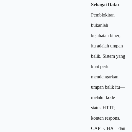
Sebagai Data:
Pemblokiran
bukanlah
kejahatan biner;
itu adalah umpan
balik. Sistem yang
kuat perlu
mendengarkan
umpan balik itu—
melalui kode
status HTTP,
konten respons,
CAPTCHA—dan