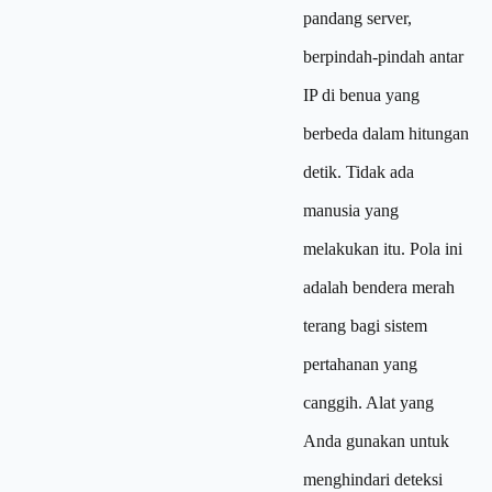
pandang server,
berpindah-pindah antar
IP di benua yang
berbeda dalam hitungan
detik. Tidak ada
manusia yang
melakukan itu. Pola ini
adalah bendera merah
terang bagi sistem
pertahanan yang
canggih. Alat yang
Anda gunakan untuk
menghindari deteksi