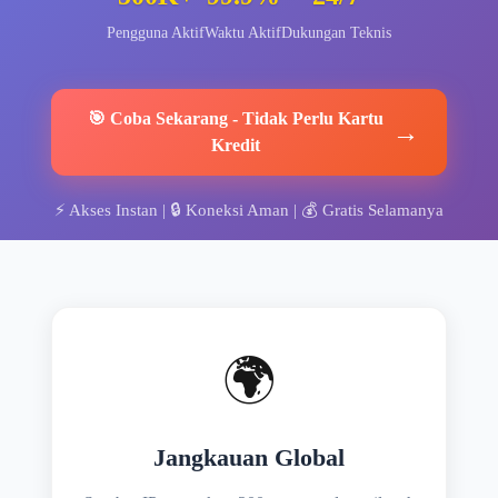
Pengguna Aktif
Waktu Aktif
Dukungan Teknis
🎯
Coba Sekarang
-
Tidak Perlu Kartu
→
Kredit
⚡
Akses Instan
| 🔒
Koneksi Aman
| 💰
Gratis Selamanya
🌍
Jangkauan Global