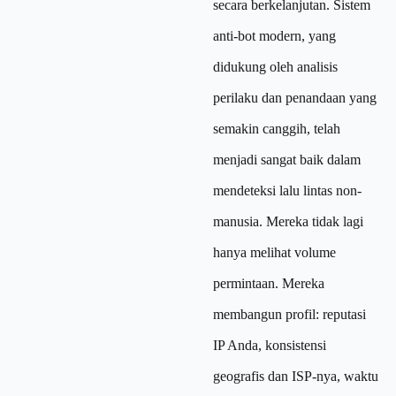
secara berkelanjutan. Sistem
anti-bot modern, yang
didukung oleh analisis
perilaku dan penandaan yang
semakin canggih, telah
menjadi sangat baik dalam
mendeteksi lalu lintas non-
manusia. Mereka tidak lagi
hanya melihat volume
permintaan. Mereka
membangun profil: reputasi
IP Anda, konsistensi
geografis dan ISP-nya, waktu