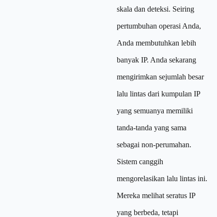
skala dan deteksi. Seiring
pertumbuhan operasi Anda,
Anda membutuhkan lebih
banyak IP. Anda sekarang
mengirimkan sejumlah besar
lalu lintas dari kumpulan IP
yang semuanya memiliki
tanda-tanda yang sama
sebagai non-perumahan.
Sistem canggih
mengorelasikan lalu lintas ini.
Mereka melihat seratus IP
yang berbeda, tetapi