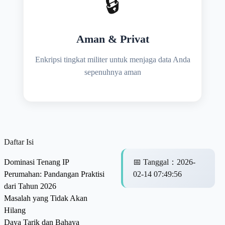
🔒
Aman & Privat
Enkripsi tingkat militer untuk menjaga data Anda
sepenuhnya aman
Daftar Isi
Dominasi Tenang IP
📅
Tanggal
：
2026-
Perumahan: Pandangan Praktisi
02-14 07:49:56
dari Tahun 2026
Masalah yang Tidak Akan
Hilang
Daya Tarik dan Bahaya