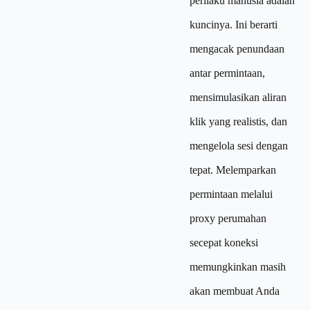
perilaku manusia adalah
kuncinya. Ini berarti
mengacak penundaan
antar permintaan,
mensimulasikan aliran
klik yang realistis, dan
mengelola sesi dengan
tepat. Melemparkan
permintaan melalui
proxy perumahan
secepat koneksi
memungkinkan masih
akan membuat Anda