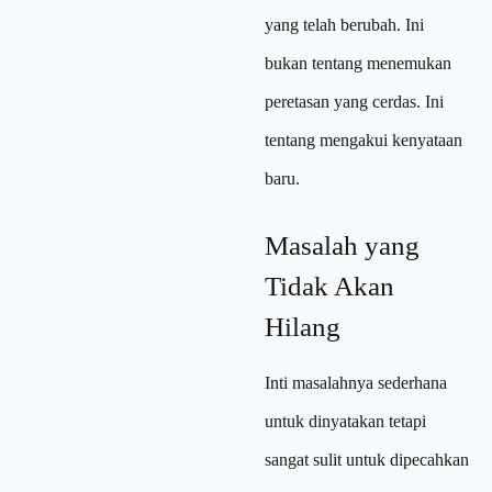
yang telah berubah. Ini
bukan tentang menemukan
peretasan yang cerdas. Ini
tentang mengakui kenyataan
baru.
Masalah yang
Tidak Akan
Hilang
Inti masalahnya sederhana
untuk dinyatakan tetapi
sangat sulit untuk dipecahkan