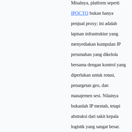
Misalnya, platform seperti
IPOCTO
bukan hanya
penjual proxy; ini adalah
lapisan infrastruktur yang
menyediakan kumpulan IP
perumahan yang dikelola
bersama dengan kontrol yang
diperlukan untuk rotasi,
penargetan geo, dan
manajemen sesi. Nilainya
bukanlah IP mentah, tetapi
abstraksi dari sakit kepala
logistik yang sangat besar.