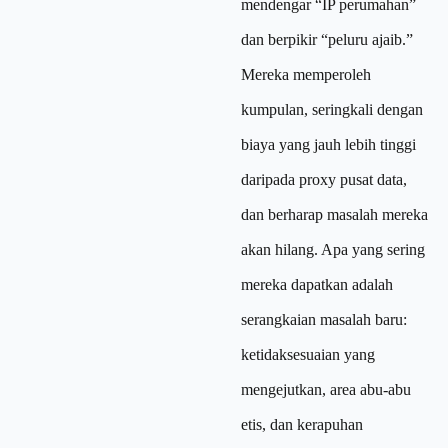
mendengar “IP perumahan”
dan berpikir “peluru ajaib.”
Mereka memperoleh
kumpulan, seringkali dengan
biaya yang jauh lebih tinggi
daripada proxy pusat data,
dan berharap masalah mereka
akan hilang. Apa yang sering
mereka dapatkan adalah
serangkaian masalah baru:
ketidaksesuaian yang
mengejutkan, area abu-abu
etis, dan kerapuhan