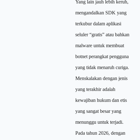
Yang lain jauh lebih keruh,
mengandalkan SDK yang
terkubur dalam aplikasi
seluler “gratis” atau bahkan
malware untuk membuat
botnet perangkat pengguna
yang tidak menaruh curiga.
Menskalakan dengan jenis
yang terakhir adalah
kewajiban hukum dan etis
yang sangat besar yang
menunggu untuk terjadi.
Pada tahun 2026, dengan