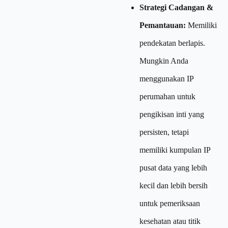
Strategi Cadangan &
Pemantauan:
Memiliki
pendekatan berlapis.
Mungkin Anda
menggunakan IP
perumahan untuk
pengikisan inti yang
persisten, tetapi
memiliki kumpulan IP
pusat data yang lebih
kecil dan lebih bersih
untuk pemeriksaan
kesehatan atau titik