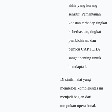
akhir yang kurang
sensitif. Pemantauan
konstan terhadap tingkat
keberhasilan, tingkat
pemblokiran, dan
pemicu CAPTCHA
sangat penting untuk
beradaptasi.
Di sinilah alat yang
mengelola kompleksitas ini
menjadi bagian dari
tumpukan operasional.