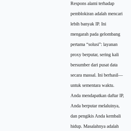
Respons alami terhadap
pemblokiran adalah mencari
lebih banyak IP. Ini
mengarah pada gelombang
pertama “solusi”: layanan
proxy berputar, sering kali
bersumber dari pusat data
secara massal. Ini berhasil—
untuk sementara waktu.
Anda mendapatkan daftar IP,
Anda berputar melaluinya,
dan pengikis Anda kembali
hidup. Masalahnya adalah