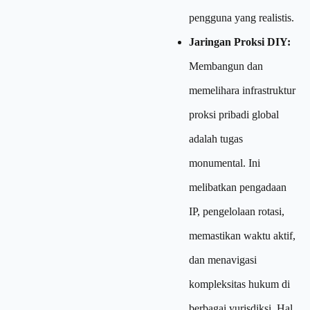
pengguna yang realistis.
Jaringan Proksi DIY:
Membangun dan
memelihara infrastruktur
proksi pribadi global
adalah tugas
monumental. Ini
melibatkan pengadaan
IP, pengelolaan rotasi,
memastikan waktu aktif,
dan menavigasi
kompleksitas hukum di
berbagai yurisdiksi. Hal