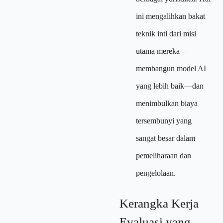
ini mengalihkan bakat
teknik inti dari misi
utama mereka—
membangun model AI
yang lebih baik—dan
menimbulkan biaya
tersembunyi yang
sangat besar dalam
pemeliharaan dan
pengelolaan.
Kerangka Kerja
Evaluasi yang