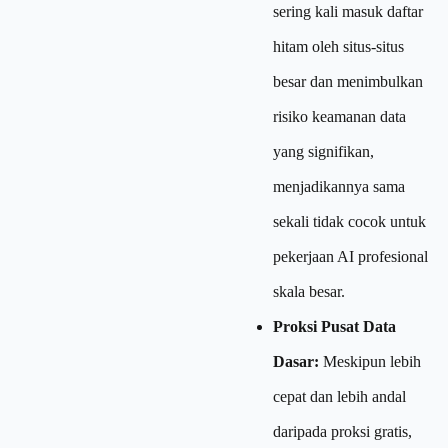
sering kali masuk daftar
hitam oleh situs-situs
besar dan menimbulkan
risiko keamanan data
yang signifikan,
menjadikannya sama
sekali tidak cocok untuk
pekerjaan AI profesional
skala besar.
Proksi Pusat Data
Dasar:
Meskipun lebih
cepat dan lebih andal
daripada proksi gratis,