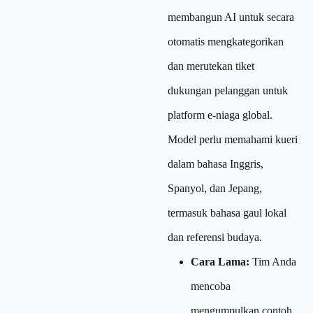
membangun AI untuk secara
otomatis mengkategorikan
dan merutekan tiket
dukungan pelanggan untuk
platform e-niaga global.
Model perlu memahami kueri
dalam bahasa Inggris,
Spanyol, dan Jepang,
termasuk bahasa gaul lokal
dan referensi budaya.
Cara Lama:
Tim Anda
mencoba
mengumpulkan contoh