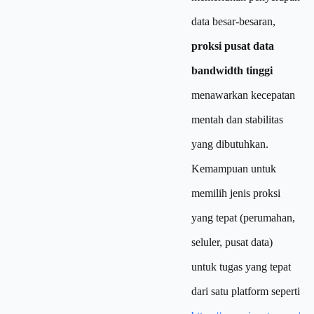
data besar-besaran,
proksi pusat data
bandwidth tinggi
menawarkan kecepatan
mentah dan stabilitas
yang dibutuhkan.
Kemampuan untuk
memilih jenis proksi
yang tepat (perumahan,
seluler, pusat data)
untuk tugas yang tepat
dari satu platform seperti