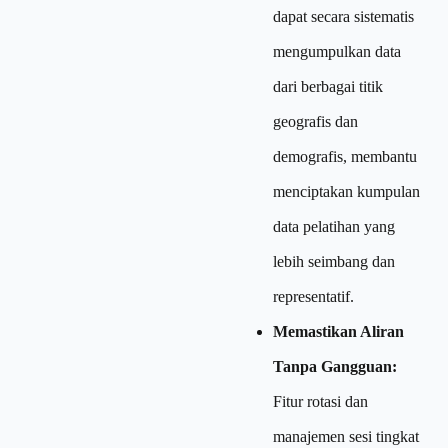
dapat secara sistematis
mengumpulkan data
dari berbagai titik
geografis dan
demografis, membantu
menciptakan kumpulan
data pelatihan yang
lebih seimbang dan
representatif.
Memastikan Aliran
Tanpa Gangguan:
Fitur rotasi dan
manajemen sesi tingkat