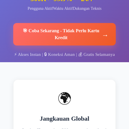
Pengguna Aktif
Waktu Aktif
Dukungan Teknis
🎯
Coba Sekarang
-
Tidak Perlu Kartu
→
Kredit
⚡
Akses Instan
| 🔒
Koneksi Aman
| 💰
Gratis Selamanya
🌍
Jangkauan Global