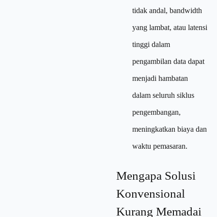
tidak andal, bandwidth
yang lambat, atau latensi
tinggi dalam
pengambilan data dapat
menjadi hambatan
dalam seluruh siklus
pengembangan,
meningkatkan biaya dan
waktu pemasaran.
Mengapa Solusi
Konvensional
Kurang Memadai