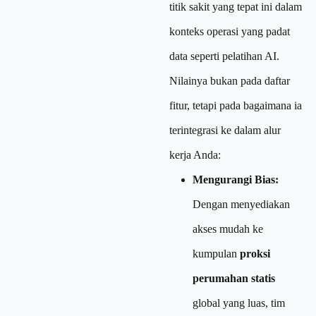
titik sakit yang tepat ini dalam
konteks operasi yang padat
data seperti pelatihan AI.
Nilainya bukan pada daftar
fitur, tetapi pada bagaimana ia
terintegrasi ke dalam alur
kerja Anda:
Mengurangi Bias:
Dengan menyediakan
akses mudah ke
kumpulan
proksi
perumahan statis
global yang luas, tim