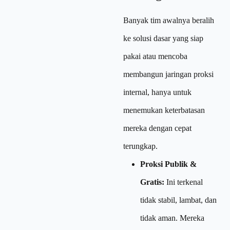
Banyak tim awalnya beralih
ke solusi dasar yang siap
pakai atau mencoba
membangun jaringan proksi
internal, hanya untuk
menemukan keterbatasan
mereka dengan cepat
terungkap.
Proksi Publik &
Gratis:
Ini terkenal
tidak stabil, lambat, dan
tidak aman. Mereka