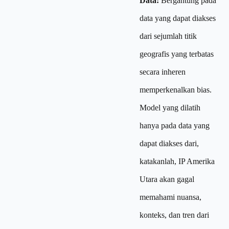
Data:
Bergantung pada
data yang dapat diakses
dari sejumlah titik
geografis yang terbatas
secara inheren
memperkenalkan bias.
Model yang dilatih
hanya pada data yang
dapat diakses dari,
katakanlah, IP Amerika
Utara akan gagal
memahami nuansa,
konteks, dan tren dari