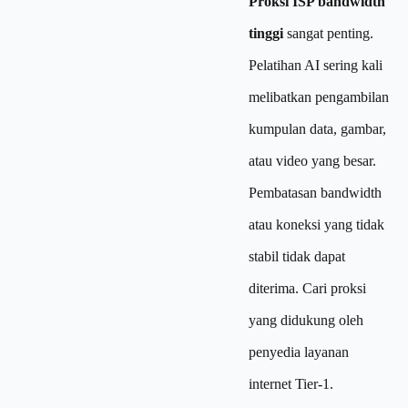
Proksi ISP bandwidth
tinggi
sangat penting.
Pelatihan AI sering kali
melibatkan pengambilan
kumpulan data, gambar,
atau video yang besar.
Pembatasan bandwidth
atau koneksi yang tidak
stabil tidak dapat
diterima. Cari proksi
yang didukung oleh
penyedia layanan
internet Tier-1.