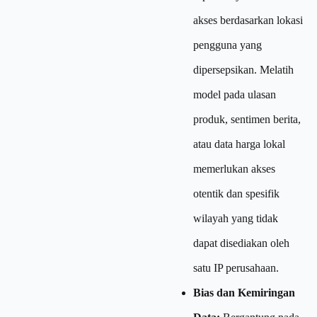
akses berdasarkan lokasi
pengguna yang
dipersepsikan. Melatih
model pada ulasan
produk, sentimen berita,
atau data harga lokal
memerlukan akses
otentik dan spesifik
wilayah yang tidak
dapat disediakan oleh
satu IP perusahaan.
Bias dan Kemiringan