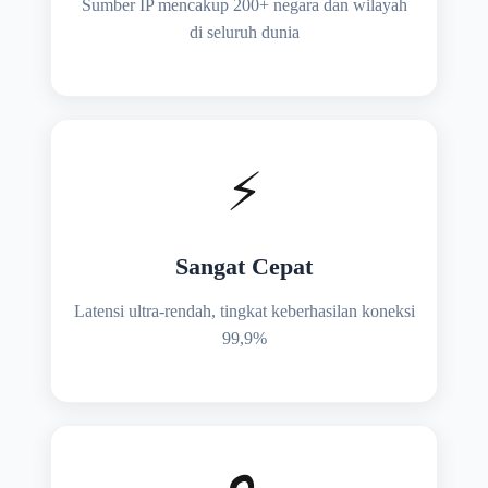
Sumber IP mencakup 200+ negara dan wilayah
di seluruh dunia
⚡
Sangat Cepat
Latensi ultra-rendah, tingkat keberhasilan koneksi
99,9%