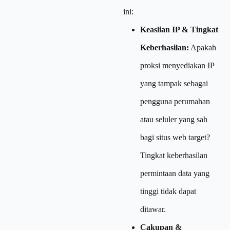
ini:
Keaslian IP & Tingkat
Keberhasilan:
Apakah
proksi menyediakan IP
yang tampak sebagai
pengguna perumahan
atau seluler yang sah
bagi situs web target?
Tingkat keberhasilan
permintaan data yang
tinggi tidak dapat
ditawar.
Cakupan &