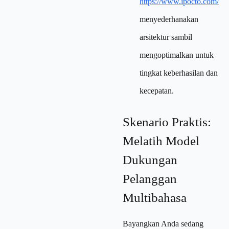
https://www.ipocto.com/
menyederhanakan
arsitektur sambil
mengoptimalkan untuk
tingkat keberhasilan dan
kecepatan.
Skenario Praktis:
Melatih Model
Dukungan
Pelanggan
Multibahasa
Bayangkan Anda sedang