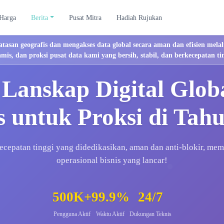
Harga
Berita
Pusat Mitra
Hadiah Rujukan
an geografis dan mengakses data global secara aman dan efisien melalui p
mis, dan proksi pusat data kami yang bersih, stabil, dan berkecepatan ti
 Lanskap Digital Glob
s untuk Proksi di Tah
kecepatan tinggi yang didedikasikan, aman dan anti-blokir, mem
operasional bisnis yang lancar!
500K+
99.9%
24/7
Pengguna Aktif
Waktu Aktif
Dukungan Teknis