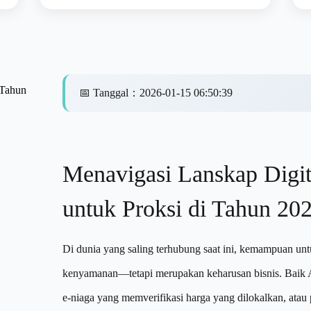
 Tahun
📅
Tanggal
：
2026-01-15 06:50:39
Menavigasi Lanskap Digit
untuk Proksi di Tahun 20
Di dunia yang saling terhubung saat ini, kemampuan un
kenyamanan—tetapi merupakan keharusan bisnis. Baik An
e-niaga yang memverifikasi harga yang dilokalkan, ata