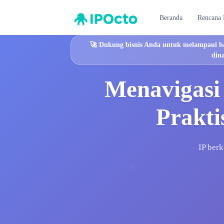
Beranda
Rencana 
🚀
Dukung bisnis Anda untuk melampaui batas
dina
Menavigasi
Prakti
IP ber