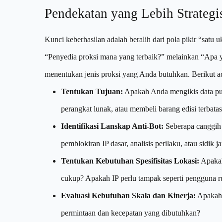
Pendekatan yang Lebih Strateg
Kunci keberhasilan adalah beralih dari pola pikir “sat
“Penyedia proksi mana yang terbaik?” melainkan “Apa y
menentukan jenis proksi yang Anda butuhkan. Berikut ad
Tentukan Tujuan:
Apakah Anda mengikis data publ
perangkat lunak, atau membeli barang edisi terbata
Identifikasi Lanskap Anti-Bot:
Seberapa canggih
pemblokiran IP dasar, analisis perilaku, atau sidik j
Tentukan Kebutuhan Spesifisitas Lokasi:
Apakah
cukup? Apakah IP perlu tampak seperti pengguna 
Evaluasi Kebutuhan Skala dan Kinerja:
Apakah i
permintaan dan kecepatan yang dibutuhkan?