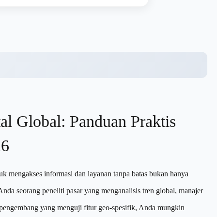
al Global: Panduan Praktis
26
tuk mengakses informasi dan layanan tanpa batas bukan hanya
da seorang peneliti pasar yang menganalisis tren global, manajer
u pengembang yang menguji fitur geo-spesifik, Anda mungkin