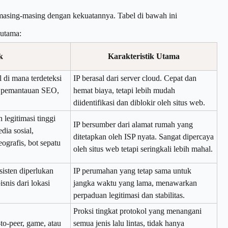
masing-masing dengan kekuatannya. Tabel di bawah ini
 utama:
k
Karakteristik Utama
l di mana terdeteksi
IP berasal dari server cloud. Cepat dan
a, pemantauan SEO,
hemat biaya, tetapi lebih mudah
diidentifikasi dan diblokir oleh situs web.
legitimasi tinggi
IP bersumber dari alamat rumah yang
dia sosial,
ditetapkan oleh ISP nyata. Sangat dipercaya
ografis, bot sepatu
oleh situs web tetapi seringkali lebih mahal.
sisten diperlukan
IP perumahan yang tetap sama untuk
snis dari lokasi
jangka waktu yang lama, menawarkan
perpaduan legitimasi dan stabilitas.
Proksi tingkat protokol yang menangani
-to-peer, game, atau
semua jenis lalu lintas, tidak hanya