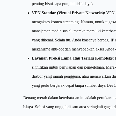
penting bisnis apa pun, ini tidak layak.
VPN Standar (Virtual Private Networks):
VPN sa
mengakses konten streaming. Namun, untuk tugas-tug
manajemen media sosial, mereka memiliki keterbat
yang dikenal. Selain itu, Anda biasanya berbagi IP
mekanisme anti-bot dan menyebabkan akses Anda d
Layanan Proksi Lama atau Terlalu Kompleks:
B
signifikan untuk penyiapan dan pengelolaan. Mere
dasbor yang ramah pengguna, atau menawarkan du
yang perlu bergerak cepat tanpa sumber daya Dev
Benang merah dalam keterbatasan ini adalah pertukaran
biaya
. Solusi yang unggul di satu area seringkali gagal di