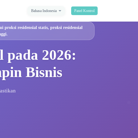
Bahasa Indonesia
Panel Kontrol
roksi residensial statis, proksi residensial
nggi.
l pada 2026:
pin Bisnis
astikan