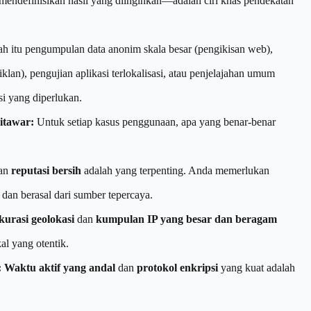
 mendefinisikan hasil yang diinginkan—adalah ciri khas pendekatan
 itu pengumpulan data anonim skala besar (pengikisan web),
iklan), pengujian aplikasi terlokalisasi, atau penjelajahan umum
i yang diperlukan.
itawar:
Untuk setiap kasus penggunaan, apa yang benar-benar
dan
reputasi bersih
adalah yang terpenting. Anda memerlukan
 dan berasal dari sumber tepercaya.
kurasi geolokasi
dan
kumpulan IP yang besar dan beragam
l yang otentik.
:
Waktu aktif yang andal
dan
protokol enkripsi
yang kuat adalah