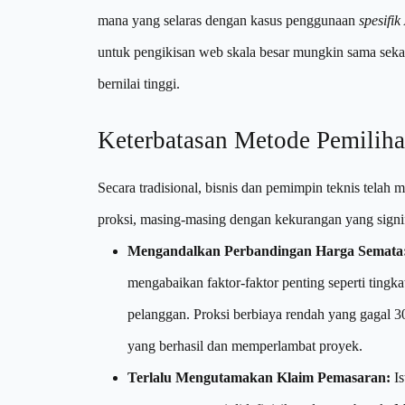
mana yang selaras dengan kasus penggunaan
spesifik
untuk pengikisan web skala besar mungkin sama sekal
bernilai tinggi.
Keterbatasan Metode Pemilih
Secara tradisional, bisnis dan pemimpin teknis tel
proksi, masing-masing dengan kekurangan yang signi
Mengandalkan Perbandingan Harga Semata
mengabaikan faktor-faktor penting seperti tingk
pelanggan. Proksi berbiaya rendah yang gagal 3
yang berhasil dan memperlambat proyek.
Terlalu Mengutamakan Klaim Pemasaran:
Is