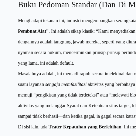
Buku Pedoman Standar (Dan Di Ma
Menghadapi tekanan ini, industri mengembangkan serangkaia
Pembuat Alat”
. Ini adalah sikap klasik: “Kami menyediakan
dengannya adalah tanggung jawab mereka, seperti yang diurai
nyaman secara hukum, mencerminkan prinsip-prinsip perlin
yang lama, ini adalah default.
Masalahnya adalah, ini menjadi rapuh secara intelektual dan 
suatu layanan
sengaja memfasilitasi
aktivitas yang berbahaya
memuji “pengikisan yang tidak terdeteksi” atau “melewati blo
aktivitas yang melanggar Syarat dan Ketentuan situs target, kl
sampai tidak berhasil—dan ketika gagal, ia gagal secara katas
Di sisi lain, ada
Teater Kepatuhan yang Berlebihan
. Ini m