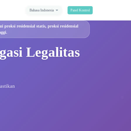
Bahasa Indonesia
Panel Kontrol
roksi residensial statis, proksi residensial
nggi.
asi Legalitas
astikan