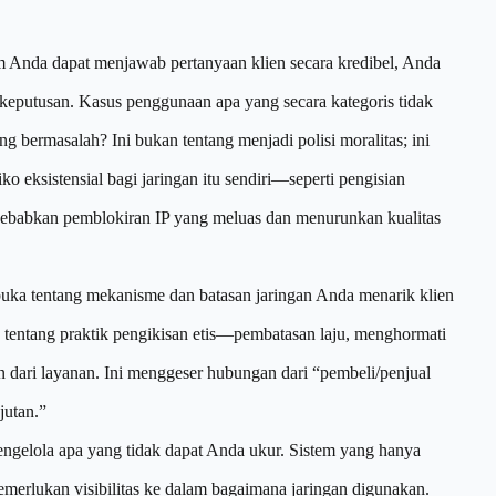
m Anda dapat menjawab pertanyaan klien secara kredibel, Anda
keputusan. Kasus penggunaan apa yang secara kategoris tidak
 bermasalah? Ini bukan tentang menjadi polisi moralitas; ini
ko eksistensial bagi jaringan itu sendiri—seperti pengisian
nyebabkan pemblokiran IP yang meluas dan menurunkan kualitas
rbuka tentang mekanisme dan batasan jaringan Anda menarik klien
tentang praktik pengikisan etis—pembatasan laju, menghormati
an dari layanan. Ini menggeser hubungan dari “pembeli/penjual
jutan.”
engelola apa yang tidak dapat Anda ukur. Sistem yang hanya
merlukan visibilitas ke dalam bagaimana jaringan digunakan.