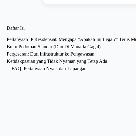
Daftar Isi
Pertanyaan IP Residensial: Mengapa “Apakah Ini Legal?” Terus M
Buku Pedoman Standar (Dan Di Mana Ia Gagal)
Pergeseran: Dari Infrastruktur ke Pengawasan
Ketidakpastian yang Tidak Nyaman yang Tetap Ada
FAQ: Pertanyaan Nyata dari Lapangan