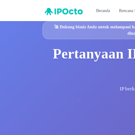
Beranda
Rencana 
🚀
Dukung bisnis Anda untuk melampaui batas
dina
Pertanyaan I
IP ber