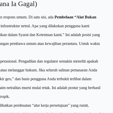
na Ia Gagal)
n respons umum. Di satu sisi, ada
Pembelaan “Alat Bukan
 infrastruktur netral. Apa yang dilakukan pengguna kami
kan dalam Syarat dan Ketentuan kami.” Ini adalah posisi yang
dungan pembawa umum atau kewajiban perantara. Untuk waktu
operasional. Pengadilan dan regulator semakin meneliti apakah
 atau melanggar hukum. Jika seluruh salinan pemasaran Anda
kir geo,” dan basis pengguna Anda terbukti terlibat dalam
aim netralitas murni mulai retak. Ini adalah postur yang berhasil
tropik.
elibatkan pembuatan “alur kerja persetujuan” yang rumit,