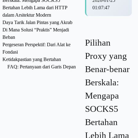
Berskala: Mengapa SOCKS5
2026-01-25
Bertahan Lebih Lama dari HTTP
01:07:47
dalam Arsitektur Modern
Daya Tarik Jalan Pintas yang Akrab
Di Mana Solusi “Praktis” Menjadi
Beban
Pilihan
Pergeseran Perspektif: Dari Alat ke
Fondasi
Proxy yang
Ketidakpastian yang Bertahan
FAQ: Pertanyaan dari Garis Depan
Benar-benar
Berskala:
Mengapa
SOCKS5
Bertahan
Lebih Lama