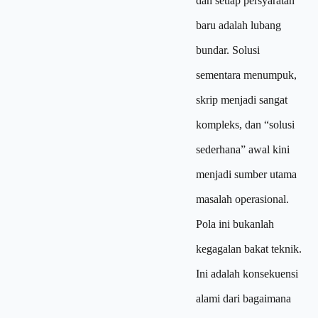
dan setiap persyaratan
baru adalah lubang
bundar. Solusi
sementara menumpuk,
skrip menjadi sangat
kompleks, dan “solusi
sederhana” awal kini
menjadi sumber utama
masalah operasional.
Pola ini bukanlah
kegagalan bakat teknik.
Ini adalah konsekuensi
alami dari bagaimana