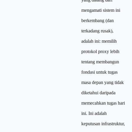
mengamati sistem ini
berkembang (dan
terkadang rusak),
adalah ini: memilih
protokol proxy lebih
tentang membangun
fondasi untuk tugas
masa depan yang tidak
diketahui daripada
memecahkan tugas hari
ini. Ini adalah
keputusan infrastruktur,