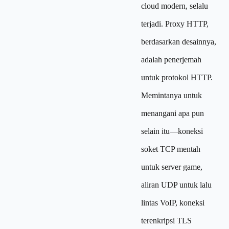
cloud modern, selalu
terjadi. Proxy HTTP,
berdasarkan desainnya,
adalah penerjemah
untuk protokol HTTP.
Memintanya untuk
menangani apa pun
selain itu—koneksi
soket TCP mentah
untuk server game,
aliran UDP untuk lalu
lintas VoIP, koneksi
terenkripsi TLS