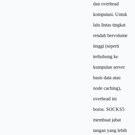
dan overhead
komputasi. Untuk
lalu lintas tingkat
rendah bervolume
tinggi (seperti
terhubung ke
kumpulan server
basis data atau
node caching),
overhead ini
boros. SOCKS5
membuat jabat
tangan yang lebih