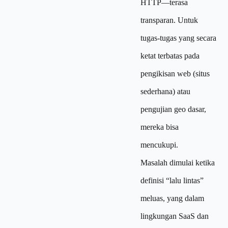
HTTP—terasa
transparan. Untuk
tugas-tugas yang secara
ketat terbatas pada
pengikisan web (situs
sederhana) atau
pengujian geo dasar,
mereka bisa
mencukupi.
Masalah dimulai ketika
definisi “lalu lintas”
meluas, yang dalam
lingkungan SaaS dan