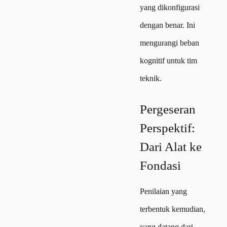
yang dikonfigurasi
dengan benar. Ini
mengurangi beban
kognitif untuk tim
teknik.
Pergeseran
Perspektif:
Dari Alat ke
Fondasi
Penilaian yang
terbentuk kemudian,
yang datang dari