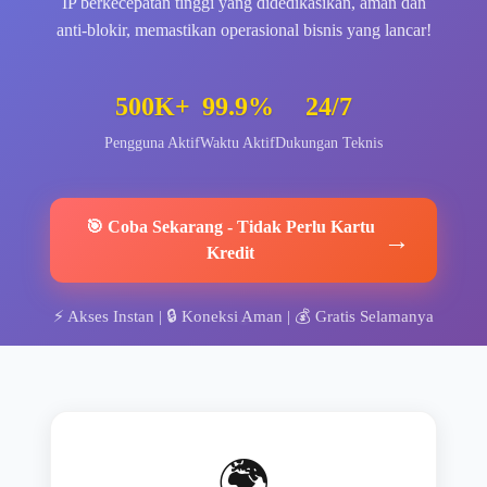
IP berkecepatan tinggi yang didedikasikan, aman dan
anti-blokir, memastikan operasional bisnis yang lancar!
500K+
99.9%
24/7
Pengguna Aktif
Waktu Aktif
Dukungan Teknis
🎯
Coba Sekarang
-
Tidak Perlu Kartu
→
Kredit
⚡
Akses Instan
| 🔒
Koneksi Aman
| 💰
Gratis Selamanya
🌍