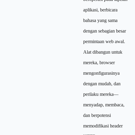
aplikasi, berbicara
bahasa yang sama
dengan sebagian besar
permintaan web awal.
Alat dibangun untuk
mereka, browser
mengonfigurasinya
dengan mudah, dan
perilaku mereka—
menyadap, membaca,
dan berpotensi
memodifikasi header