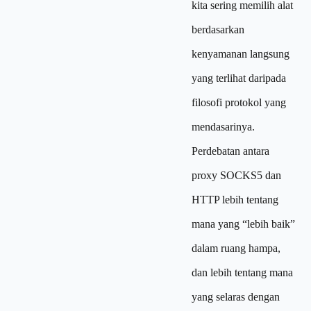
kita sering memilih alat
berdasarkan
kenyamanan langsung
yang terlihat daripada
filosofi protokol yang
mendasarinya.
Perdebatan antara
proxy SOCKS5 dan
HTTP lebih tentang
mana yang “lebih baik”
dalam ruang hampa,
dan lebih tentang mana
yang selaras dengan