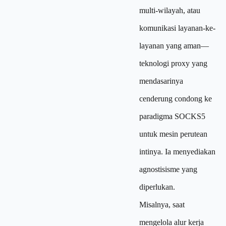
multi-wilayah, atau
komunikasi layanan-ke-
layanan yang aman—
teknologi proxy yang
mendasarinya
cenderung condong ke
paradigma SOCKS5
untuk mesin perutean
intinya. Ia menyediakan
agnostisisme yang
diperlukan.
Misalnya, saat
mengelola alur kerja