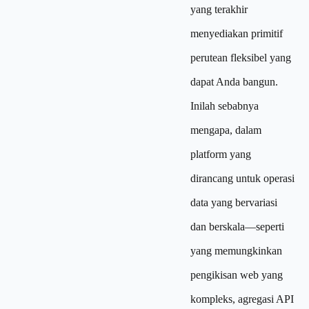
yang terakhir
menyediakan primitif
perutean fleksibel yang
dapat Anda bangun.
Inilah sebabnya
mengapa, dalam
platform yang
dirancang untuk operasi
data yang bervariasi
dan berskala—seperti
yang memungkinkan
pengikisan web yang
kompleks, agregasi API