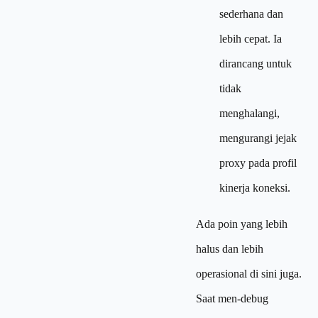
sederhana dan
lebih cepat. Ia
dirancang untuk
tidak
menghalangi,
mengurangi jejak
proxy pada profil
kinerja koneksi.
Ada poin yang lebih
halus dan lebih
operasional di sini juga.
Saat men-debug