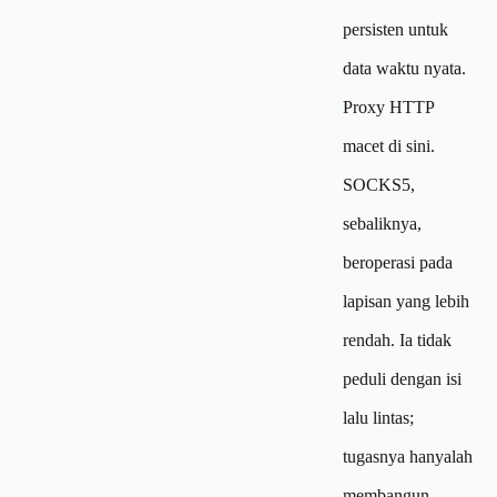
persisten untuk
data waktu nyata.
Proxy HTTP
macet di sini.
SOCKS5,
sebaliknya,
beroperasi pada
lapisan yang lebih
rendah. Ia tidak
peduli dengan isi
lalu lintas;
tugasnya hanyalah
membangun