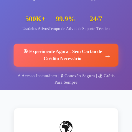
500K+
99.9%
24/7
Usuários Ativos
Tempo de Atividade
Suporte Técnico
🎯
Experimente Agora
-
Sem Cartão de
→
Crédito Necessário
⚡
Acesso Instantâneo
| 🔒
Conexão Segura
| 💰
Grátis
Para Sempre
🌍