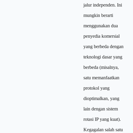
jalur independen. Ini
mungkin berarti
menggunakan dua
penyedia komersial
yang berbeda dengan
teknologi dasar yang
berbeda (misalnya,
satu memanfaatkan
protokol yang
dioptimalkan, yang
lain dengan sistem
rotasi IP yang kuat).
Kegagalan salah satu