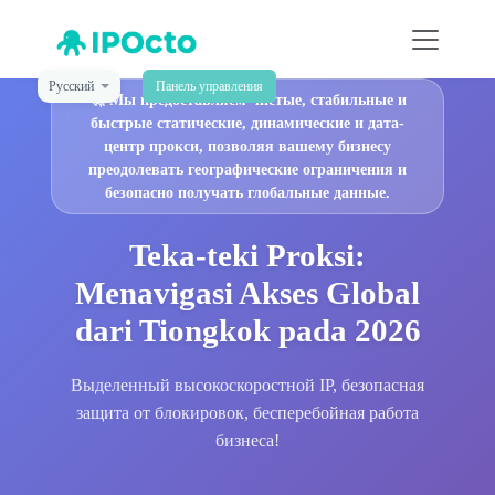
Русский
Панель управления
🚀
Мы предоставляем чистые, стабильные и
быстрые статические, динамические и дата-
центр прокси, позволяя вашему бизнесу
преодолевать географические ограничения и
безопасно получать глобальные данные.
Teka-teki Proksi:
Menavigasi Akses Global
dari Tiongkok pada 2026
Выделенный высокоскоростной IP, безопасная
защита от блокировок, бесперебойная работа
бизнеса!