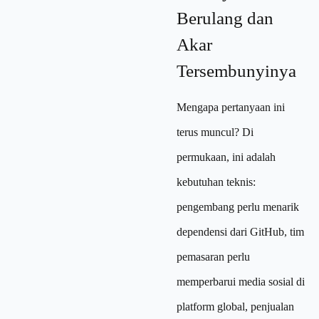
Berulang dan
Akar
Tersembunyinya
Mengapa pertanyaan ini
terus muncul? Di
permukaan, ini adalah
kebutuhan teknis:
pengembang perlu menarik
dependensi dari GitHub, tim
pemasaran perlu
memperbarui media sosial di
platform global, penjualan