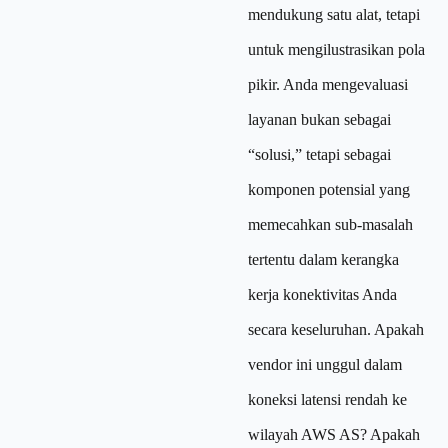
mendukung satu alat, tetapi
untuk mengilustrasikan pola
pikir. Anda mengevaluasi
layanan bukan sebagai
“solusi,” tetapi sebagai
komponen potensial yang
memecahkan sub-masalah
tertentu dalam kerangka
kerja konektivitas Anda
secara keseluruhan. Apakah
vendor ini unggul dalam
koneksi latensi rendah ke
wilayah AWS AS? Apakah