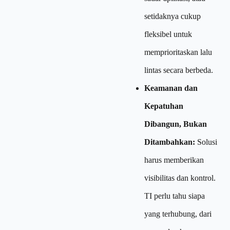
setidaknya cukup
fleksibel untuk
memprioritaskan lalu
lintas secara berbeda.
Keamanan dan
Kepatuhan
Dibangun, Bukan
Ditambahkan:
Solusi
harus memberikan
visibilitas dan kontrol.
TI perlu tahu siapa
yang terhubung, dari