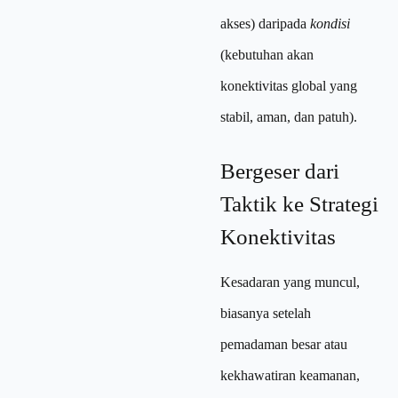
akses) daripada
kondisi
(kebutuhan akan
konektivitas global yang
stabil, aman, dan patuh).
Bergeser dari
Taktik ke Strategi
Konektivitas
Kesadaran yang muncul,
biasanya setelah
pemadaman besar atau
kekhawatiran keamanan,