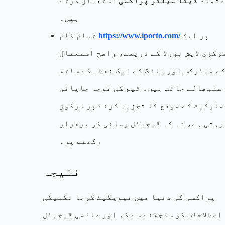
عتماد
ڈیٹا سینٹر پراکسی
استعمال کرتے
ہیں۔
پر ایک
https://www.ipocto.com/
تمام کام
رکزی ڈیش بورڈ کے ذریعے، واضح استعمال
ے میٹرکس اور بلنگ کے ایک نقطہ کے ساتھ
سنبھالے جاتے ہیں۔ ٹیم کی توجہ جاپانی
مارکیٹ کے موقع کا تجزیہ کرنے پر مرکوز
رہتی ہے، نہ کہ ڈیجیٹل رسائی کو برقرار
رکھنے پر۔
نتیجہ
پراکسی کی دنیا میں نیویگیٹ کرنا تکنیکی
اصطلاحات کو سمجھنے سے کم اور عالمی ڈیجیٹل