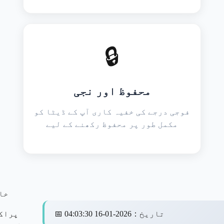
🔒
محفوظ اور نجی
فوجی درجے کی خفیہ کاری آپ کے ڈیٹا کو
مکمل طور پر محفوظ رکھنے کے لیے
خا
تاریخ
：
2026-01-16 04:03:30
📅
پراک