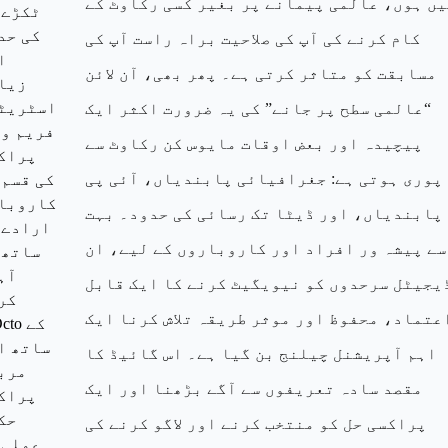
یں ہوں، عالمی پیمانے پر بغیر کسی رکاوٹ کے
ٹکڑے 
کی حد
کام کرنے کی آپ کی صلاحیت براہ راست آپ کی
ا
مسابقت کو متاثر کرتی ہے۔ پھر بھی، آن لائن
زیا
اسٹریٹ
“عالمی سطح پر جانے” کی یہ ضرورت اکثر ایک
فریم ور
پیچیدہ اور بعض اوقات مایوس کن رکاوٹ سے
پراک
پوری ہوتی ہے: جغرافیائی پابندیاں، آئی پی
کی قسم 
کاروبا
پابندیاں، اور ڈیٹا تک رسائی کی حدود۔ بہت
ارادے 
سے پیشہ ور افراد اور کاروباروں کے لیے، ان
ساتھ 
آہ
یجیٹل سرحدوں کو نیویگیٹ کرنے کا ایک قابل
کر
عتماد، محفوظ اور موثر طریقہ تلاش کرنا ایک
POcto
ساتھ ا
اہم آپریشنل چیلنج بن گیا ہے۔ اس گائیڈ کا
مرب
مقصد سادہ تعریفوں سے آگے بڑھنا اور ایک
پراک
حک
پراکسی حل کو منتخب کرنے اور لاگو کرنے کی
عملی 