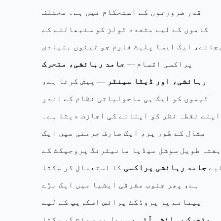
قدر ضرورتوں کے استحکام میں ہے۔ مختلف
کاموں کے لیے متعدد ٹولز کو سنبھالنے کے
جائے، ایک ایسا پلیٹ فارم جو تینوں بنیادی
پراکسی اقسام —
جامد رہائشی، متحرک
رہائشی، اور ڈیٹا سینٹر
— پیش کرتا ہے،
ٹیموں کو ایک ہی ماحولیاتی نظام کے اندر
اپنے نقطہ نظر کو اپنانے کی اجازت دیتا ہے۔
مثال کے طور پر، ایک صارف جرمنی میں ایک
فتہ طویل سوشل میڈیا مانیٹرنگ پروجیکٹ کے
یے
جامد رہائشی پراکسی
کا استعمال کر سکتا
ہے، پھر جنوب مشرقی ایشیا میں ایک بڑے
پیمانے پر پروڈکٹ پرائس اسکریپ کے لیے
متحرک رہائشی آئی پی
پول پر سوئچ کر سکتا