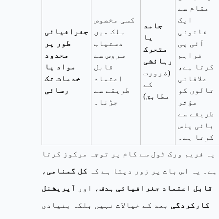
مقام سے
ایک
کسی مخصوص
جامد
قانونی
ملک میں
جغرافیائی
یا
آئی پی
دستیاب
طور پر
متحرک
فراہم
سروس سے
محدود
رہائشی
کرتا ہے،
قابل
مواد یا
(ضرورت
علاقائی
اعتماد
خدمات تک
کے
تالوں کو
طریقے سے
رسائی
مطابق)
مؤثر
جڑنا۔
طریقے سے
بائی پاس
کرتا ہے۔
یہ فریم ورک ٹول سے کام پر توجہ مرکوز کرتا
ہے۔ یہ اس بات پر زور دیتا ہے کہ
کل گمنامی
،
قابل اعتماد جغرافیائی ہدف
، اور
آپریشنل
کارکردگی
بعد کے خیالات نہیں بلکہ بنیادی