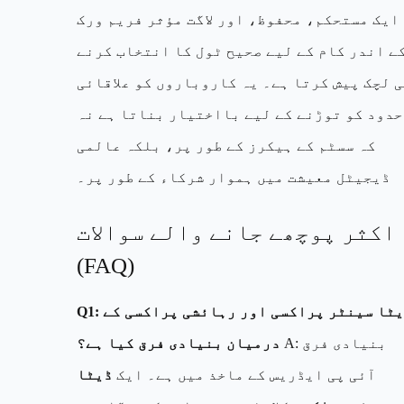
ایک مستحکم، محفوظ، اور لاگت مؤثر فریم ورک
ے اندر کام کے لیے صحیح ٹول کا انتخاب کرنے
ی لچک پیش کرتا ہے۔ یہ کاروباروں کو علاقائی
حدود کو توڑنے کے لیے بااختیار بناتا ہے نہ
کہ سسٹم کے ہیکرز کے طور پر، بلکہ عالمی
ڈیجیٹل معیشت میں ہموار شرکاء کے طور پر۔
اکثر پوچھے جانے والے سوالات
(FAQ)
Q1: ڈیٹا سینٹر پراکسی اور رہائشی پراکسی کے
A: بنیادی فرق
درمیان بنیادی فرق کیا ہے؟
آئی پی ایڈریس کے ماخذ میں ہے۔ ایک
ڈیٹا