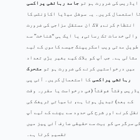
ایڈریس کی ضرورت ہو تو
جامد رہائشی پراکسی
ا استعمال کریں۔ یہ سوشل میڈیا اکاؤنٹس کا
انتظام کرنے، لاگ ان مستقل مزاجی کی ضرورت
والی خدمات تک رسائی، یا ایک ہی “شناخت” سے
طویل مدتی ویب اسکریپنگ جیسے کاموں کے لیے
مثالی ہے۔ جب آپ کو بلاک کیے بغیر بڑی تعداد
میں درخواستیں کرنے کی ضرورت ہو تو
متحرک
رہائشی پراکسی
کا استعمال کریں۔ آئی پی
ڈریس وقتاً فوقتاً (فی درخواست یا مقررہ وقت
کے بعد) تبدیل ہوتا ہے، نامیاتی ٹریفک کی
نقل کرنے اور شرح کی حدود سے بچنے کے لیے آپ
ی سرگرمی کو بہت سے حقیقی صارف آئی پیز میں
تقسیم کرتا ہے۔