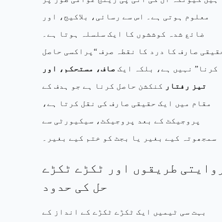
معلوم ہوتی ہے۔ اس سے رسائی، بلاکیج، اور
ضائع شدہ کوششوں کا ایک سلسلہ ہوتا ہے۔
قیقی صارف کا درد کا نقطہ صرف “پراکسی حاصل
کرنا” نہیں ہے، بلکہ ایک
صاف، مستحکم، اور
تیز رفتار
کنکشن حاصل کرنا ہے جو ہدف کے
مقام میں ایک حقیقی صارف کی نقل کرتا ہے،
پروجیکٹ کے بعد پروجیکٹ، سیکیورٹی سے
سمجھوتہ کیے بغیر یا بجٹ کو ختم کیے بغیر۔
وایتی طریقوں اور ٹکڑے ٹکڑے
حل کی حدود
بہت سی ٹیمیں ایک ٹکڑے ٹکڑے کے انداز کے