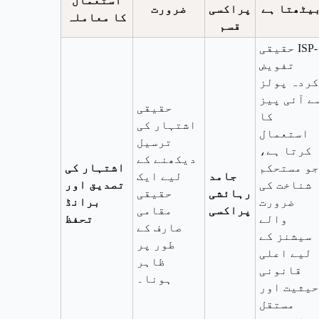
استعمال
یٹھتا ہے
پراکسی
ضرورت
کا معاملہ
قسم
حقیقی ISP-
تفویض
کردہ پولز
ے آئی پیز
حقیقی
کا
اشتہار کی
استعمال
ترسیل
کرتا ہے،
دیکھنے کے
جو مستحکم
اشتہار کی
جامد
لیے ایک
شناخت کی
تصدیق اور
رہائشی
حقیقی
ضرورت
برانڈ
پراکسی
مقامی
والے
تحفظ
صارف کے
سیشنز کے
طور پر
لیے اعلی
ظاہر
قانونی
ہونا۔
حیثیت اور
مستقل