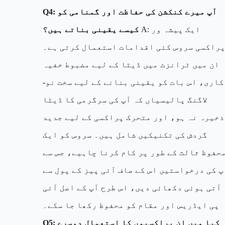
Q4: آپ میرے کنکشن کی حفاظت اور گمنامی کو
A: ایک پیشہ ور
کیسے یقینی بناتے ہیں؟
راکسی سروس کئی اقدامات استعمال کرتی ہے۔
ان میں ٹرانزٹ میں ڈیٹا کے لیے مضبوط خفیہ
کاری، اس بات کو یقینی بنانے کے لیے سخت نو-
لاگنگ پالیسیاں کہ آپ کی سرگرمی کا ڈیٹا
ذخیرہ نہ ہو، اور متحرک پراکسی کے لیے جدید
گردش کی تکنیکیں شامل ہیں۔ سروس کو ایک
حفوظ ثالث کے طور پر کام کرنا چاہیے، جس سے
پ کی درخواستیں اس کے صاف آئی پیز کے پول سے
آتی ہوئی دکھائی دیں، اس طرح آپ کے اصل آئی
پی ایڈریس اور مقام کو محفوظ رکھا جا سکے۔
Q5: کیا میں ان پراکسیوں کا استعمال دوسرے