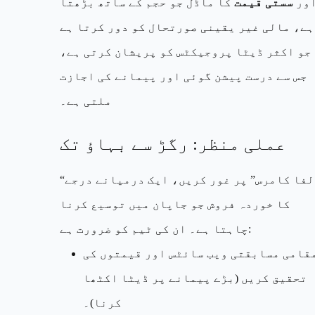
ور
سستی قیمت
کا ماڈل جو حجم کے ساتھ بڑھتا
ہے، مالی غیر یقینی صورتحال کو دور کرتا ہے
جو اکثر ڈیٹا پروجیکٹس کو پریشان کرتی ہے،
جس سے درست پیشن گوئی اور پیمانے کی اجازت
ملتی ہے۔
عملی منظر: رگڑ سے بہاؤ تک
“الفا کامرس” پر غور کریں، ایک درمیانے درجے
کا خوردہ فروش جو جاپان میں توسیع کرنا
چاہتا ہے۔ ان کی ٹیم کو ضرورت ہے:
قامی مسابقتی ویب سائٹس اور قیمتوں کی
تحقیق کریں (بڑے پیمانے پر ڈیٹا اکٹھا
کرنا)۔