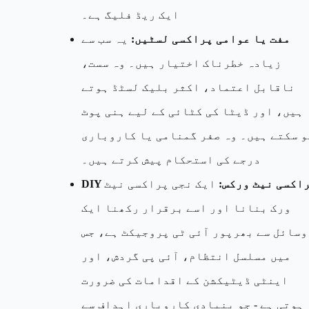
ایک ریڈ فلیگ ہے۔
مفت یا عوامی پراکسی لسٹیں:
یہ سب سے
زیادہ خطرناک اختیار ہیں۔ وہ سست،
ناقابل اعتماد، اکثر بلیک لسٹڈ ہوتے
ہیں، اور ڈیٹا کی کٹائی کے لیے ہنی پوٹ
و سکتے ہیں۔ وہ صفر گمنامی یا کاروباری
درجے کی استحکام پیش کرتے ہیں۔
D پراکسی نیٹ ورکس:
ایک نجی پراکسی نیٹ
ورک بنانا اور اسے برقرار رکھنا ایک
وسائل سے بھرپور آئی ٹی پروجیکٹ ہے، جس
میں مسلسل انتظام، آئی پی گردش، اور
اینٹی ڈیٹیکشن کے اقدامات کی ضرورت
ہوتی ہے - جو بنیادی کاروباری اہداف سے