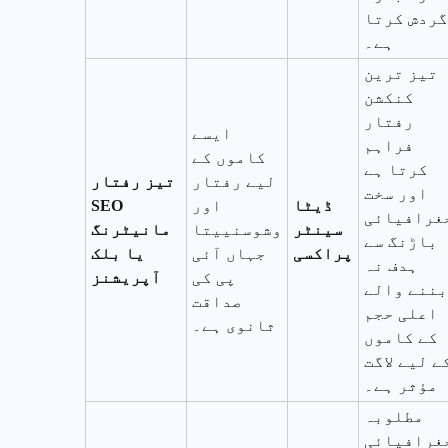
گردش کرتا
ہے۔
تیز ترین
کنکشن
رفتار
ایسے
فراہم
کاموں کے
کرتا ہے
لیے رفتار
تیز رفتار
اور سخت
ڈیٹا
اور
SEO
غرافیائی
سینٹر
وشوسنییتا
مانیٹرنگ
باڑنگ سے
پراکسی
جہاں آئی
یا بلک
ہدف نہ
پی کی
آپریشنز
بننے والے
صداقت
اعلی حجم
ثانوی ہے۔
کے کاموں
ے لیے لاگت
مؤثر ہے۔
مطلوبہ
غرافیائی