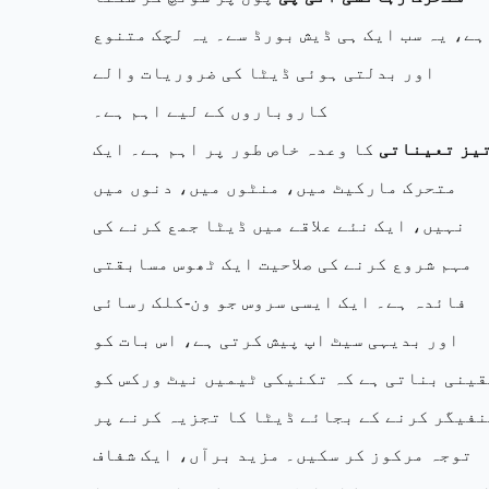
ہے، یہ سب ایک ہی ڈیش بورڈ سے۔ یہ لچک متنوع
اور بدلتی ہوئی ڈیٹا کی ضروریات والے
کاروباروں کے لیے اہم ہے۔
یز تعیناتی
کا وعدہ خاص طور پر اہم ہے۔ ایک
متحرک مارکیٹ میں، منٹوں میں، دنوں میں
نہیں، ایک نئے علاقے میں ڈیٹا جمع کرنے کی
مہم شروع کرنے کی صلاحیت ایک ٹھوس مسابقتی
فائدہ ہے۔ ایک ایسی سروس جو ون-کلک رسائی
اور بدیہی سیٹ اپ پیش کرتی ہے، اس بات کو
قینی بناتی ہے کہ تکنیکی ٹیمیں نیٹ ورکس کو
نفیگر کرنے کے بجائے ڈیٹا کا تجزیہ کرنے پر
توجہ مرکوز کر سکیں۔ مزید برآں، ایک شفاف