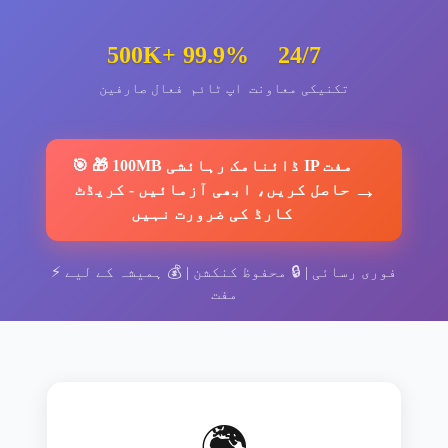
500K+
99.9%
24/7
تکنیکی معاونت
اپ ٹائم
فعال صارفین
🎁 100MB ڈائنامک رہائشی IP مفت
🎯
→
حاصل کریں، ابھی آزمائیں
-
کریڈٹ
کارڈ کی ضرورت نہیں
فوری رسائی
| 🔒
محفوظ کنکشن
| 💰
ہمیشہ کے لیے
⚡
مفت
🌍