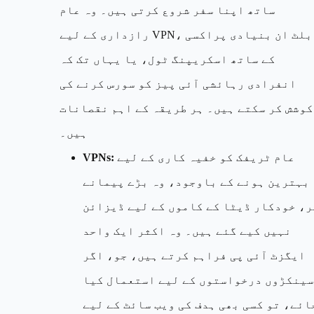
ساتھ اپنا سفر شروع کرتی ہیں۔ وہ عام
رازداری کے لیے VPN، بلٹ ان بنیادی پراکسی
کے ساتھ اسکریپنگ ٹول، یا یہاں تک کہ
انفرادی رہائشی آئی پیز کو سورس کرنے کی
کوشش کر سکتے ہیں۔ ہر طریقہ کے اہم نقصانات
ہیں۔
عام ٹریفک کو خفیہ کاری کے لیے
VPNs:
بہترین ہونے کے باوجود، وہ بڑے پیمانے
ر، خودکار ڈیٹا کے کاموں کے لیے ڈیزائن
نہیں کیے گئے ہیں۔ وہ اکثر ایک واحد
ایگزٹ آئی پی فراہم کرتے ہیں، جو، اگر
سینکڑوں درخواستوں کے لیے استعمال کیا
ائے، تو کسی بھی ہدف کی ویب سائٹ کے لیے