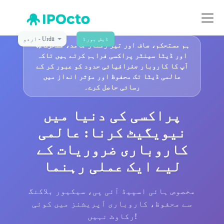
ڈیش بورڈ
اردو - Urdū
ہم مستحکم، صاف اور تیز رفتار جامد، متحرک
🚀
اور ڈیٹا سینٹر پراکسی فراہم کرتے ہیں تاکہ
آپ کا کاروبار جغرافیائی حدود کو عبور کر کے
عالمی ڈیٹا تک محفوظ اور مؤثر انداز میں
رسائی حاصل کرے۔
پراکسی کی دنیا میں
نیویگیٹ کرنا: عالمی
کاروباری ضروریات کے
لیے ایک عملی رہنما
مخصوص ہائی اسپیڈ آئی پی، سیکیور بلاکنگ
سے محفوظ، کاروباری آپریشنز میں کوئی
رکاوٹ نہیں!