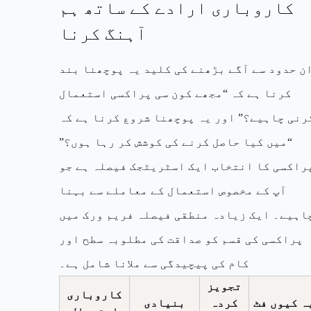
کاروباری ارادے کے ساتھ ہم
آہنگ کرنا
ن حدود سے آگے بڑھنے کی کلید یہ پوچھنا بند
کرنا ہے کہ “مجھے کون سی پراکسی استعمال
رنی چاہیے؟” اور یہ پوچھنا شروع کرنا ہے کہ
“میں کیا حاصل کرنے کی کوشش کر رہا ہوں؟”
راکسی کا انتخاب ایک اسٹریٹجک فیصلہ ہے جو
آپ کے مخصوص استعمال کے معاملے سے بہنا
اہیے۔ ایک زیادہ منطقی فیصلہ فریم ورک میں
پراکسی کی قسم کو صداقت کی مطلوبہ سطح اور
کام کی پیچیدگی سے ملانا شامل ہے۔
تجویز
کاروباری
ہ کیوں فٹ
کردہ
بنیادی