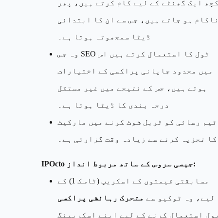
چھ ایک گھنٹے کے لیے کام کرتے ہیں، پھر
اکام ہو جاتے ہیں، جس سے ان کا ابتدائی
ڈیٹا سمجھوتہ ہوتا ہے۔
وہ جس SEO ٹول کا استعمال کرتے ہیں اس
میں محدود جاپانی پراکسی کے اختیارات
ہوتے ہیں، جس کے نتیجے میں غیر مستقل
درجہ بندی کا ڈیٹا ہوتا ہے۔
ٹیم رسائی کو ٹربل شوٹ کرنے میں مارکیٹ
کا تجزیہ کرنے سے زیادہ وقت گزارتی ہے۔
IPOcto جیسی سروس کے ساتھ مربوط انداز:
مسابقتی قیمتوں کے اسکریپ (ٹاسک 1) کے
لیے، وہ ٹوکیو سے
متحرک رہائشی پراکسی
ول استعمال کرنے کے لیے اپنے اسکریپنگ