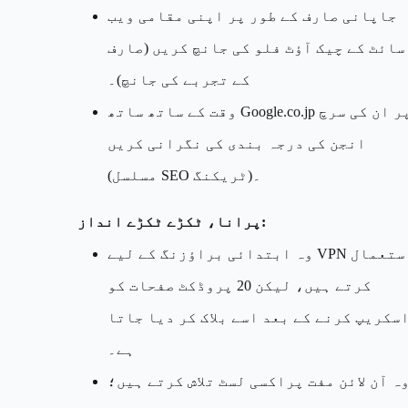
جاپانی صارف کے طور پر اپنی مقامی ویب
سائٹ کے چیک آؤٹ فلو کی جانچ کریں (صارف
کے تجربے کی جانچ)۔
وقت کے ساتھ ساتھ Google.co.jp پر ان کی سرچ
انجن کی درجہ بندی کی نگرانی کریں
(مسلسل SEO ٹریکنگ)۔
پرانا، ٹکڑے ٹکڑے انداز:
وہ ابتدائی براؤزنگ کے لیے VPN استعمال
کرتے ہیں، لیکن 20 پروڈکٹ صفحات کو
سکریپ کرنے کے بعد اسے بلاک کر دیا جاتا
ہے۔
ہ آن لائن مفت پراکسی لسٹ تلاش کرتے ہیں؛