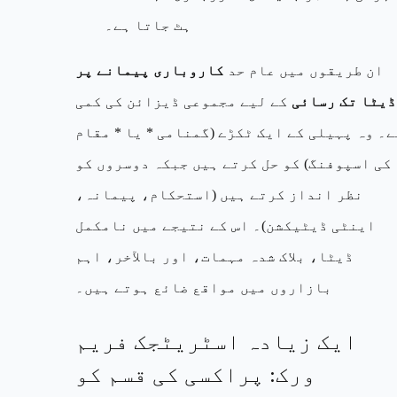
ہٹ جاتا ہے۔
ان طریقوں میں عام حد
کاروباری پیمانے پر
ڈیٹا تک رسائی
کے لیے مجموعی ڈیزائن کی کمی
ے۔ وہ پہیلی کے ایک ٹکڑے (گمنامی * یا * مقام
کی اسپوفنگ) کو حل کرتے ہیں جبکہ دوسروں کو
نظر انداز کرتے ہیں (استحکام، پیمانہ،
اینٹی ڈیٹیکشن)۔ اس کے نتیجے میں نامکمل
ڈیٹا، بلاک شدہ مہمات، اور بالآخر، اہم
بازاروں میں مواقع ضائع ہوتے ہیں۔
ایک زیادہ اسٹریٹجک فریم
ورک: پراکسی کی قسم کو