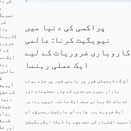
کی دن
م
نیویگ
کرن
پراکسی کی دنیا میں
عال
کاروبا
نیویگیٹ کرنا: عالمی
ضروری
کاروباری ضروریات کے لیے
کے ل
ایک عم
ایک عملی رہنما
رہن
عالمی 
ل
آج کے ڈیجیٹل طور پر باہمی طور پر جڑے ہوئے
آپریش
بازار میں، سرحدوں کے پار معلومات اور
کے حقی
دنیا 
خدمات تک رسائی صرف ایک فائدہ نہیں ہے - یہ
چیلن
ایک ضرورت ہے۔ چاہے آپ مارکیٹ ریسرچ، ای
روای
طریق
مرس، اشتہار کی تصدیق، یا ڈیٹا ایگریگیشن
اور ٹک