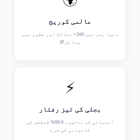
عالمی کوریج
دنیا بھر میں 200+ ممالک اور خطوں میں
IP وسائل
⚡
بجلی کی تیز رفتار
انتہائی کم تاخیر، 99.9% کنکشن کی
کامیابی کی شرح