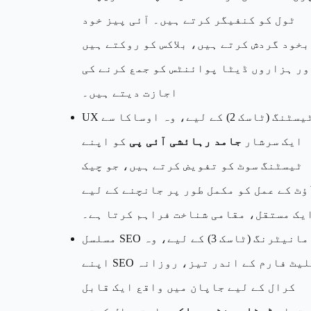
ٹول کو کنفیگر کرتے ہیں۔ آئی پیز خود
بخود گردش کرتے ہیں، بلاکس کو روکتے ہیں
ور ہزاروں ڈیٹا پوائنٹس کو جمع کرنے کی
اجازت دیتے ہیں۔
UX ٹیسٹنگ (ٹاسک 2) کے لیے، وہ اوساکا سے
ایک سرشار
جامد رہائشی آئی پی
کو اپنے
ٹیسٹنگ سوٹ کو تفویض کرتے ہیں، جو چیک
ؤٹ کے عمل کو مکمل طور پر جانچنے کے لیے
یک مستقل، مقامی شناخت فراہم کرتا ہے۔
مسلسل SEO مانیٹرنگ (ٹاسک 3) کے لیے، وہ
اپنے SEO پلیٹ فارم کے اندر تیز، روزانہ
کرال کے لیے جاپان میں واقع ایک قابل