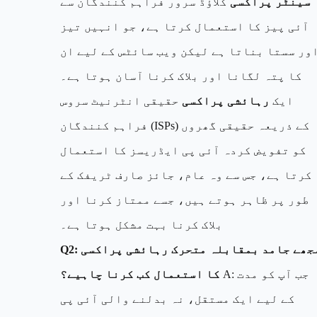
سینٹر پراکسی
کلاؤڈ سرور فراہم کنندگان سے
آئی پیز کا استعمال کرتا ہے، جو انہیں تیز
ور سستا بناتا ہے لیکن ویب سائٹس کے لیے ان
کا پتہ لگانا اور بلاک کرنا آسان ہوتا ہے۔
ایک
رہائشی پراکسی
حقیقی انٹرنیٹ سروس
فراہم کنندگان (ISPs) کے ذریعہ حقیقی گھروں
کو تفویض کردہ آئی پی ایڈریسز کا استعمال
کرتا ہے، جس سے وہ عام، جائز صارف ٹریفک کے
طور پر ظاہر ہوتے ہیں، جسے ممتاز کرنا اور
بلاک کرنا بہت مشکل ہوتا ہے۔
Q2: مجھے جامد بمقابلہ متحرک رہائشی پراکسی
A: جب آپ کو مدت
کا استعمال کب کرنا چاہیے؟
کے لیے ایک مستقل، نہ بدلنے والی آئی پی