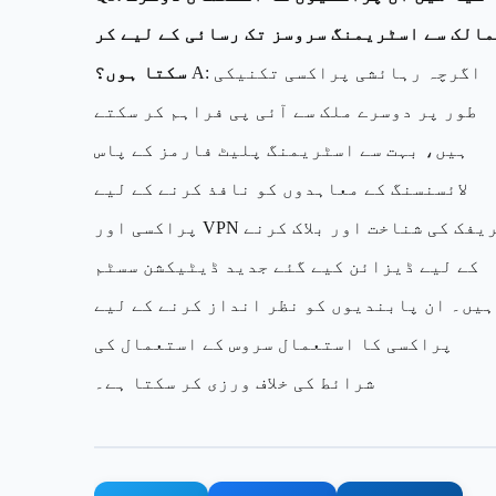
مالک سے اسٹریمنگ سروسز تک رسائی کے لیے کر
A: اگرچہ رہائشی پراکسی تکنیکی
سکتا ہوں؟
طور پر دوسرے ملک سے آئی پی فراہم کر سکتے
ہیں، بہت سے اسٹریمنگ پلیٹ فارمز کے پاس
لائسنسنگ کے معاہدوں کو نافذ کرنے کے لیے
پراکسی اور VPN ٹریفک کی شناخت اور بلاک کرنے
کے لیے ڈیزائن کیے گئے جدید ڈیٹیکشن سسٹم
ہیں۔ ان پابندیوں کو نظر انداز کرنے کے لیے
پراکسی کا استعمال سروس کے استعمال کی
شرائط کی خلاف ورزی کر سکتا ہے۔