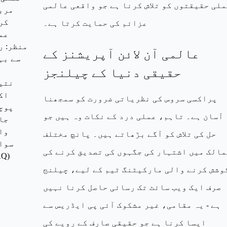
ملی حقیقتوں کو تلاش کرنا ہے جو واقعی عالمی
مرب
کر
عزائم کی حمایت کرتا ہے۔
عم
منظر: ر
عالمی آن لائن آپریشنز کے
سے بہ
حقیقی دنیا کے چیلنجز
نتی
اک
پراکسی سروس کی نظریاتی ضرورت کو سمجھنا
پوچ
آسان ہے۔ تاہم، عملی درد کے نکات وہ ہیں جو
جا
وا
حل کی تلاش کو آگے بڑھاتے ہیں۔ پانچ مختلف
سوال
مالک میں اشتہار کی جگہوں کی تصدیق کرنے کی
AQ)
وشش کرنے والی مارکیٹنگ ٹیم کے لیے، چیلنج
صرف ایک ویب سائٹ تک رسائی حاصل کرنا نہیں
ہے - یہ مقامی، غیر مشکوک آئی پی ایڈریس سے
ایسا کرنا ہے جو حقیقی صارف کے رویے کی