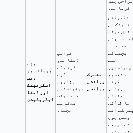
مزاجی پیش
کرتا ہے۔
نامیاتی
ٹریفک کی
نقل کرنے
ور شرح کی
حدود سے
بچنے کے
عوامی
لیے
ڈیٹا جمع
بڑے
رخواستوں
کرنے کے
پیمانے پر
کو تقسیم
متحرک
لیے
ویب
کرتے
رہائشی
ہزاروں
اسکریپنگ
ہوئے،
پراکسی
درخواستیں
اور ڈیٹا
حقیقی
کرتے وقت
ایگریگیشن
صارف آئی
بلاکس سے
یز کے ایک
بچنا۔
وسیع پول
کے ذریعے
خود بخود