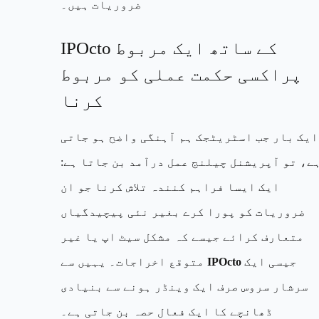
ضروریات ہیں۔
IPOcto کے ساتھ ایک مربوط
پراکسی حکمت عملی کو مربوط
کرنا
ایک بار جب اسٹریٹجک ہم آہنگی واضح ہو جاتی
ے، تو آپریشنل چیلنج عمل درآمد بن جاتا ہے:
ایک ایسا فراہم کنندہ تلاش کرنا جو ان
ضروریات کو پورا کرے بغیر نئی پیچیدگیاں
متعارف کرائے جیسے کہ مشکل سیٹ اپ یا غیر
جیسی ایک
IPOcto
متوقع اخراجات۔ یہیں سے
سرشار سروس صرف ایک وینڈر ہونے سے بنیادی
ڈھانچے کا ایک فعال حصہ بن جاتی ہے۔