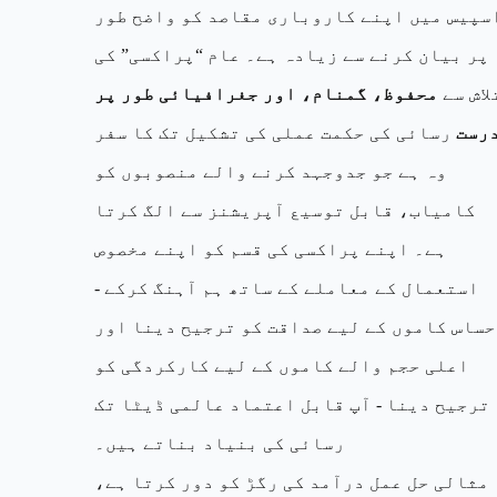
سپیس میں اپنے کاروباری مقاصد کو واضح طور
پر بیان کرنے سے زیادہ ہے۔ عام “پراکسی” کی
لاش سے
محفوظ، گمنام، اور جغرافیائی طور پر
رست
رسائی کی حکمت عملی کی تشکیل تک کا سفر
وہ ہے جو جدوجہد کرنے والے منصوبوں کو
کامیاب، قابل توسیع آپریشنز سے الگ کرتا
ہے۔ اپنے پراکسی کی قسم کو اپنے مخصوص
استعمال کے معاملے کے ساتھ ہم آہنگ کرکے -
حساس کاموں کے لیے صداقت کو ترجیح دینا اور
اعلی حجم والے کاموں کے لیے کارکردگی کو
ترجیح دینا - آپ قابل اعتماد عالمی ڈیٹا تک
رسائی کی بنیاد بناتے ہیں۔
مثالی حل عمل درآمد کی رگڑ کو دور کرتا ہے،