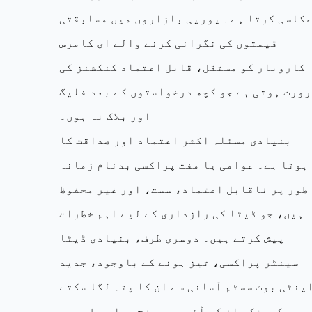
کاسی کرتا ہے۔ یورپی بازاروں میں مسابقتی
قیمتوں کی نگرانی کرنے والے ای کامرس
کاروبار کو مستقل، قابل اعتماد کنکشنز کی
رورت ہوتی ہے جو کچھ درخواستوں کے بعد فلیگ
اور بلاک نہ ہوں۔
بنیادی مسئلہ اکثر اعتماد اور صداقت کا
ہوتا ہے۔ عوامی یا مفت پراکسی بدنام زمانہ
طور پر ناقابل اعتماد، سست، اور غیر محفوظ
ہیں، جو ڈیٹا کی رازداری کے لیے اہم خطرات
پیش کرتے ہیں۔ دوسری طرف، بنیادی ڈیٹا
سینٹر پراکسی، تیز ہونے کے باوجود، جدید
ینٹی بوٹ سسٹم آسانی سے ان کا پتہ لگا سکتے
ہیں کیونکہ ان کی آئی پی رینج عوامی طور پر