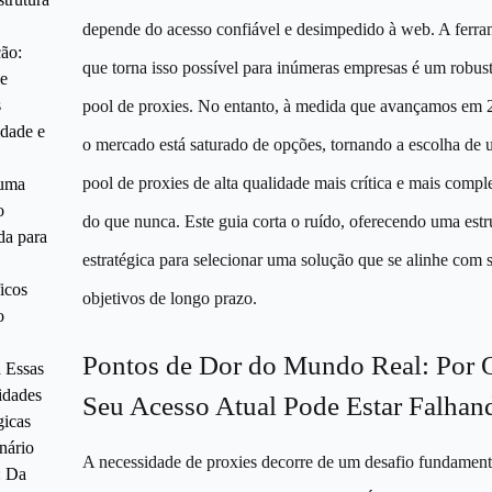
depende do acesso confiável e desimpedido à web. A ferra
ão:
que torna isso possível para inúmeras empresas é um robus
e
s
pool de proxies. No entanto, à medida que avançamos em 
idade e
o mercado está saturado de opções, tornando a escolha de
pool de proxies de alta qualidade mais crítica e mais compl
uma
o
do que nunca. Este guia corta o ruído, oferecendo uma estr
da para
estratégica para selecionar uma solução que se alinhe com 
icos
objetivos de longo prazo.
o
Pontos de Dor do Mundo Real: Por 
 Essas
idades
Seu Acesso Atual Pode Estar Falhan
gicas
ário
A necessidade de proxies decorre de um desafio fundamenta
: Da