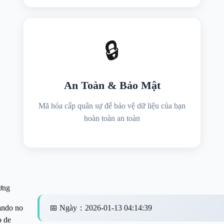
🔒
An Toàn & Bảo Mật
Mã hóa cấp quân sự để bảo vệ dữ liệu của bạn
hoàn toàn an toàn
ơng
ndo no
📅
Ngày
：
2026-01-13 04:14:39
o de