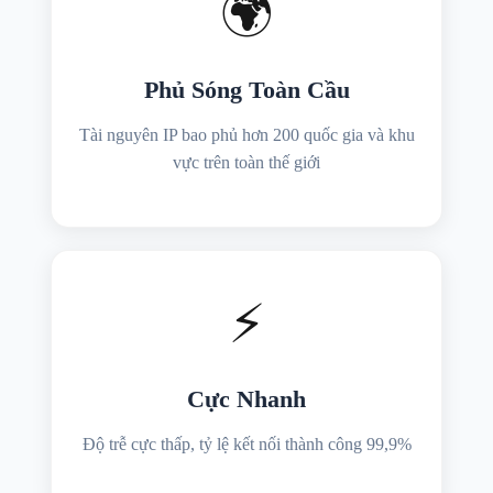
🌍
Phủ Sóng Toàn Cầu
Tài nguyên IP bao phủ hơn 200 quốc gia và khu
vực trên toàn thế giới
⚡
Cực Nhanh
Độ trễ cực thấp, tỷ lệ kết nối thành công 99,9%