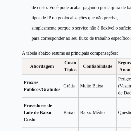
de custo. Você pode acabar pagando por largura de b
tipos de IP ou geolocalizações que não precisa,
simplesmente porque o serviço não é flexível o sufici
para corresponder ao seu fluxo de trabalho específico.
A tabela abaixo resume as principais compensações:
Custo
Segur
Abordagem
Confiabilidade
Típico
Anon
Perigo
Proxies
Grátis
Muito Baixa
(Vaza
Públicos/Gratuitos
de Dad
Provedores de
Lote de Baixo
Baixo
Baixo-Médio
Questi
Custo