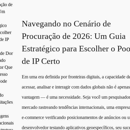
ação de
 Um
Navegando no Cenário de
gico
colher
Procuração de 2026: Um Guia
de IP
Estratégico para Escolher o Poo
 de Dor
de IP Certo
ndo
Por Que
esso
Em uma era definida por fronteiras digitais, a capacidade d
Pode
acessar, analisar e interagir com dados globais não é apena
do
vantagem — é uma necessidade. Seja você um pesquisador
itações
mercado rastreando tendências internacionais, uma empres
gens
e-commerce verificando posicionamentos de anúncios ou 
cionais
desenvolvedor testando aplicativos geoespecíficos, seu suc
trutura