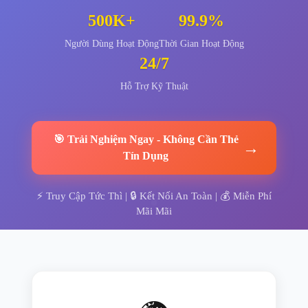
500K+
99.9%
Người Dùng Hoạt Động
Thời Gian Hoạt Động
24/7
Hỗ Trợ Kỹ Thuật
🎯
Trải Nghiệm Ngay
-
Không Cần Thẻ
→
Tín Dụng
⚡
Truy Cập Tức Thì
| 🔒
Kết Nối An Toàn
| 💰
Miễn Phí
Mãi Mãi