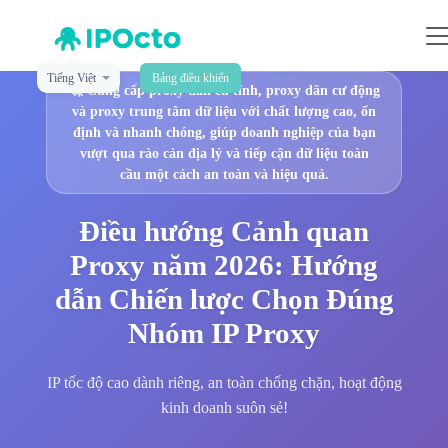
Tiếng Việt
Bảng điều khiển
🚀
Cung cấp proxy dân cư tĩnh, proxy dân cư động
và proxy trung tâm dữ liệu với chất lượng cao, ổn
định và nhanh chóng, giúp doanh nghiệp của bạn
vượt qua rào cản địa lý và tiếp cận dữ liệu toàn
cầu một cách an toàn và hiệu quả.
Điều hướng Cảnh quan
Proxy năm 2026: Hướng
dẫn Chiến lược Chọn Đúng
Nhóm IP Proxy
IP tốc độ cao dành riêng, an toàn chống chặn, hoạt động
kinh doanh suôn sẻ!