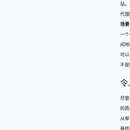
站。
代理
场景
一个
间地
可以
不是
令
尽管
的质
从单
最终