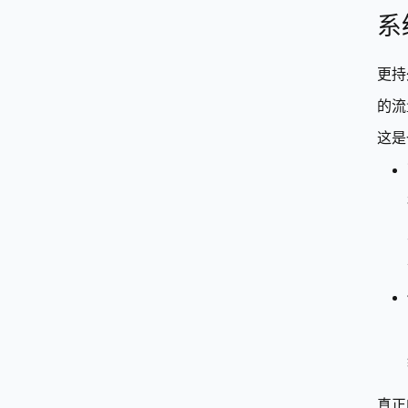
系
更持
的流
这是
真正