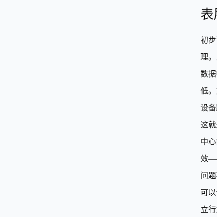
表
初步
理。
数据
低。
设备
这就
中心
效—
问题
可以
立行