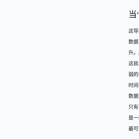
当
这导
数据
升。
这就
弱的
时间
数据
只有
是一
最可