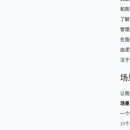
和爬
了解
管理
在我
由逻
注于
场
让我
场景
一个
15