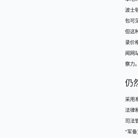
波士
包可
但这
录价
闻网
察力
仍
采用
法律
司法
“军