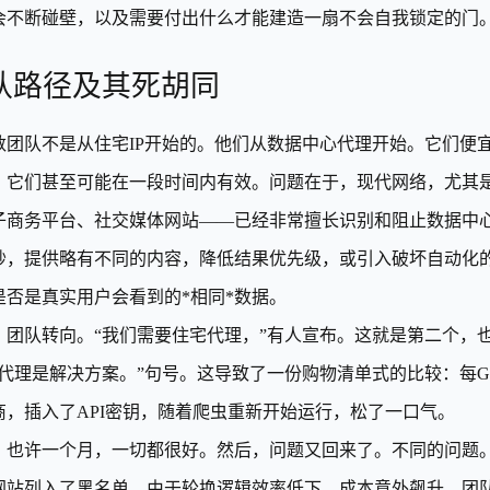
会不断碰壁，以及需要付出什么才能建造一扇不会自我锁定的门
认路径及其死胡同
数团队不是从住宅IP开始的。他们从数据中心代理开始。它们便
，它们甚至可能在一段时间内有效。问题在于，现代网络，尤其
子商务平台、社交媒体网站——已经非常擅长识别和阻止数据中心
妙，提供略有不同的内容，降低结果优先级，或引入破坏自动化
是否是真实用户会看到的*相同*数据。
，团队转向。“我们需要住宅代理，”有人宣布。这就是第二个，
宅代理是解决方案。”句号。这导致了一份购物清单式的比较：每G
商，插入了API密钥，随着爬虫重新开始运行，松了一口气。
，也许一个月，一切都很好。然后，问题又回来了。不同的问题。
网站列入了黑名单。由于轮换逻辑效率低下，成本意外飙升。团