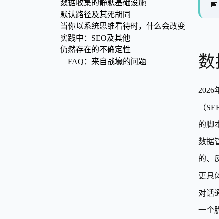
数据收集的静默基础设施

默认路径及其死胡同
当你以系统思维看待时，什么会改变
实践中：SEO及其他
仍然存在的不确定性
数
FAQ：来自战壕的问题
20
（S
的脚
数据
的、
更具
对话
一个