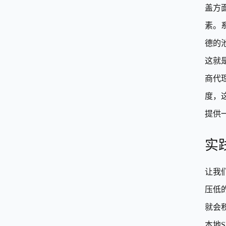
盖方
素。
德的
这就
商代
度，
提供
实
让我
压低的
就会
本地