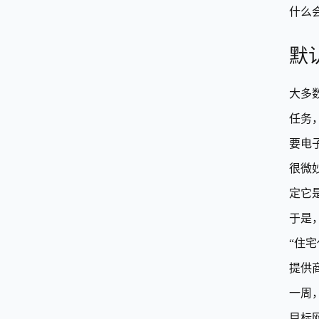
什么
默
大多
任务
要电
很微
定它
于是
“住
提供
一周
目标