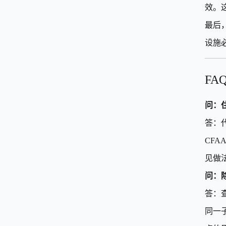
效。
最后
设施
F
问：
答：
CF
见做
问：
答：
同一