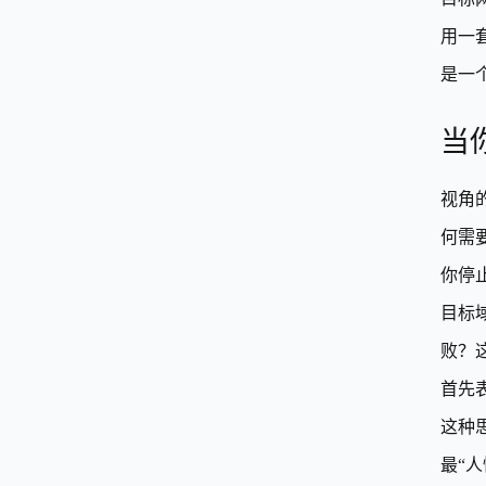
用一
是一
当
视角
何需
你停
目标
败？
首先
这种
最“