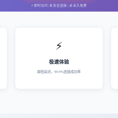
⚡
即时访问
| 🔒
安全连接
| 💰
永久免费
⚡
极速体验
超低延迟，99.9%连接成功率