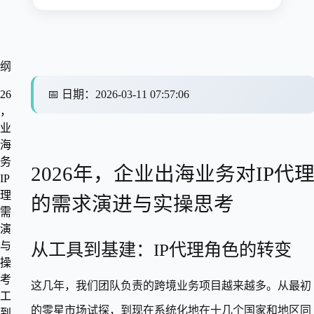
纲
26
📅
日期
：
2026-03-11 07:57:06
，
业
海
务
2026年，企业出海业务对IP代
IP
理
的需求演进与实操思考
需
演
与
从工具到基建：IP代理角色的转变
操
考
这几年，我们团队负责的跨境业务项目越来越多。从最初
工
的零星市场试探，到现在系统化地在十几个国家和地区同
到