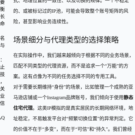
式、地理位置的一致性、以及切换的规律。一个不稳定
要
衡
的、或被标记过的IP池，可能会导致整个账号矩阵的风
长
险，甚至影响业务连续性。
命
名
场景细分与代理类型的选择策略
与
在实际操作中，我们越来越倾向于根据不同的业务场景，
：
匹配不同类型的代理资源，而不是追求一个“万能”的方
止
技
案。这有点像为不同的任务选择不同的专用工具。
，
对于需要长期维持“身份”的场景，比如管理一个成熟的亚
关
业
马逊店铺或一个Instagram品牌账号，我们倾向于使用
静态
信
住宅代理
。这类IP模拟的是真实居民的长期网络环境，地
AQ
址稳定，不易触发平台对“频繁切换位置”的异常判定。它
的价值不在于“多变”，而在于“可信”和“持久”。我们曾经