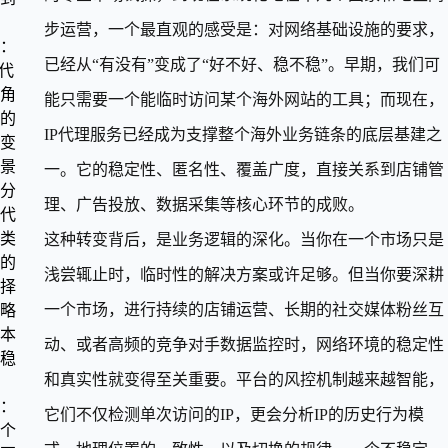
步运营，一个最直观的感受是：对网络基础设施的要求，
：
已经从“有没有”变成了“好不好、稳不稳”。早期，我们可
P代
角
能只需要一个能临时访问某个海外网站的工具；而现在，
的
IP代理服务已经成为支撑整个海外业务链条的底层基建之
变
景
一。它的稳定性、匿名性、覆盖广度，直接关系到店铺管
分
理、广告投放、数据采集等核心环节的成败。
代
类
这种转变背后，是业务逻辑的深化。当你在一个市场只是
的
浅尝辄止时，临时性的解决方案或许足够。但当你要深耕
择
一个市场，进行持续的店铺运营、长期的社交媒体粉丝互
略
本
动、或者高频的竞争对手数据监控时，网络环境的稳定性
稳
和真实性就变得至关重要。平台的风控机制越来越智能，
：
它们不仅检测单次访问的IP，更会分析IP的历史行为模
个