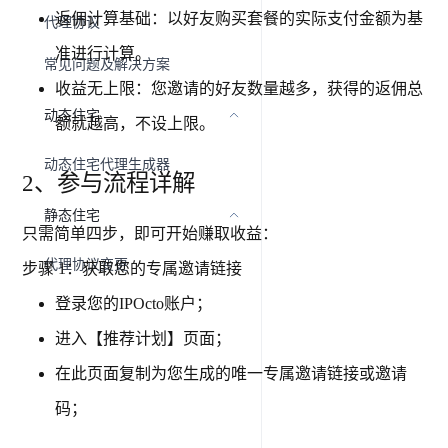
返佣计算基础：以好友购买套餐的实际支付金额为基
代理协议
准进行计算。
常见问题及解决方案
收益无上限：您邀请的好友数量越多，获得的返佣总
动态住宅
额就越高，不设上限。
动态住宅代理生成器
2、参与流程详解
静态住宅
只需简单四步，即可开始赚取收益：
代理协议变更
步骤 1：获取您的专属邀请链接
登录您的IPOcto账户；
进入【推荐计划】页面；
在此页面复制为您生成的唯一专属邀请链接或邀请
码；