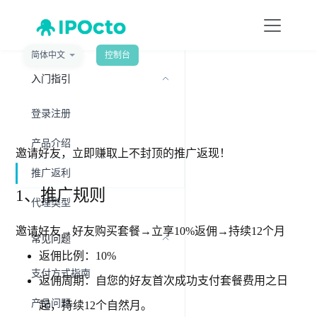
简体中文
控制台
菜单
入门指引
推广返利
登录注册
产品介绍
邀请好友，立即赚取上不封顶的推广返现！
推广返利
1、推广规则
代理类型
邀请好友→好友购买套餐→立享10%返佣→持续12个月
常见问题
返佣比例：10%
支付方式指南
返佣周期：自您的好友首次成功支付套餐费用之日
产品问题
起，持续12个自然月。