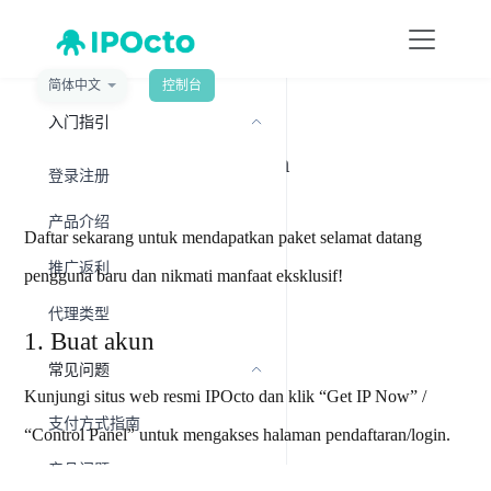
简体中文
控制台
菜单
入门指引
Masuk Dan Pendaftaran
登录注册
产品介绍
Daftar sekarang untuk mendapatkan paket selamat datang
推广返利
pengguna baru dan nikmati manfaat eksklusif!
代理类型
1. Buat akun
常见问题
Kunjungi situs web resmi IPOcto dan klik “Get IP Now” /
支付方式指南
“Control Panel” untuk mengakses halaman pendaftaran/login.
产品问题