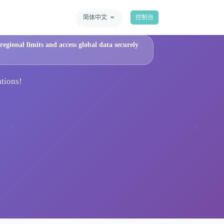
简体中文
控制台
egional limits and access global data securely
ations!