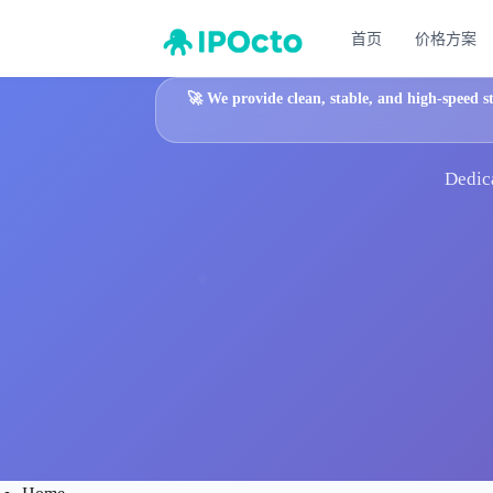
首页
价格方案
🚀
We provide clean, stable, and high-speed s
Dedica