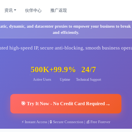
资讯
伙伴中心
推广返现
tatic, dynamic, and datacenter proxies to empower your business to break r
and efficiently.
ted high-speed IP, secure anti-blocking, smooth business oper
500K+
99.9%
24/7
Active Users
Uptime
Technical Support
→
🎯
Try It Now
-
No Credit Card Required
⚡
Instant Access
| 🔒
Secure Connection
| 💰
Free Forever