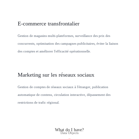
E-commerce transfrontalier
Gestion de magasins multi-plateformes, surveillance des prix des
concurrents, optimisation des campagnes publicitaires, éviter la liaison
des comptes et améliorer l'efficacité opérationnelle.
Marketing sur les réseaux sociaux
Gestion de comptes de réseaux sociaux à l'étranger, publication
automatique de contenu, circulation interactive, dépassement des
restrictions de trafic régional.
j
c
What do I have?
Data Objects